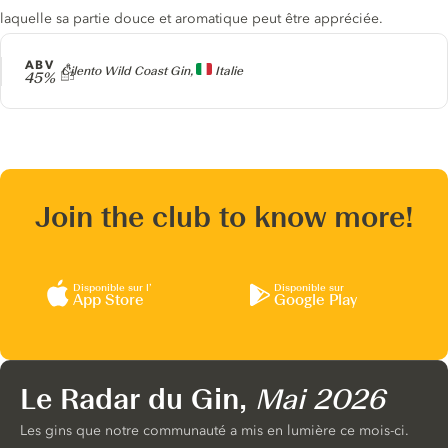
laquelle sa partie douce et aromatique peut être appréciée.
ABV
Producteur
Cilento Wild Coast Gin,
Italie
45%
Join the club to know more!
Disponible sur l’
Disponible sur
App Store
Google Play
Le Radar du Gin,
Mai 2026
Les gins que notre communauté a mis en lumière ce mois-ci.