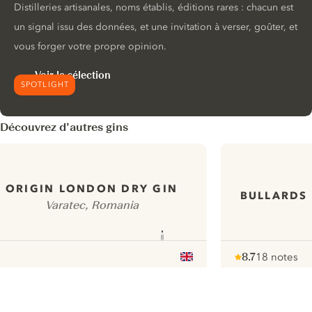
Distilleries artisanales, noms établis, éditions rares : chacun est
un signal issu des données, et une invitation à verser, goûter, et
vous forger votre propre opinion.
Voir la sélection
SPOTLIGHT
Découvrez d’autres gins
ORIGIN LONDON DRY GIN
BULLARDS
Varatec, Romania
8.7
18 notes
Note :
/ 10
pour
ui.nextImg