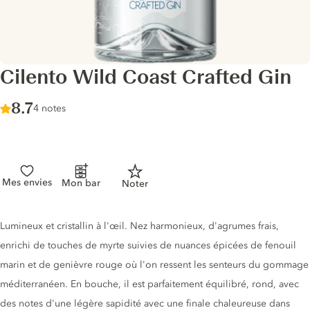
Cilento Wild Coast Crafted Gin
Score :
8.7
/ 10
4 notes
Mes envies
Mon bar
Noter
Description du gin
Lumineux et cristallin à l'œil. Nez harmonieux, d'agrumes frais,
enrichi de touches de myrte suivies de nuances épicées de fenouil
marin et de genièvre rouge où l'on ressent les senteurs du gommage
méditerranéen. En bouche, il est parfaitement équilibré, rond, avec
des notes d'une légère sapidité avec une finale chaleureuse dans