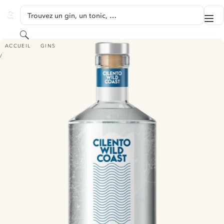
PASSER AU CONTENU
Trouvez un gin, un tonic, …
Me
GINVENTORY
Rechercher
CILENTO WILD COAST CRAFTED GIN
ACCUEIL
GINS