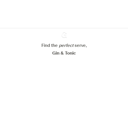
cookies
Paramétrer mes cookies
Refuser tout
Accepter tout
Find the
perfect
Ginventory
serve,
Gin & Tonic
News
Contact
Privacy Policy
Tous nos gins
Préférences Cookies