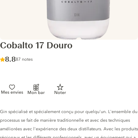
Cobalto 17 Douro
Score :
8.8
/ 10
87 notes
Mes envies
Mon bar
Noter
Description du gin
Gin spécialisé et spécialement conçu pour quelqu'un. L'ensemble du
processus se fait de manière traditionnelle et avec des techniques
améliorées avec l'expérience des deux distillateurs. Avec les produits
régionaux et les différents professionnels, avec un équipement qui a