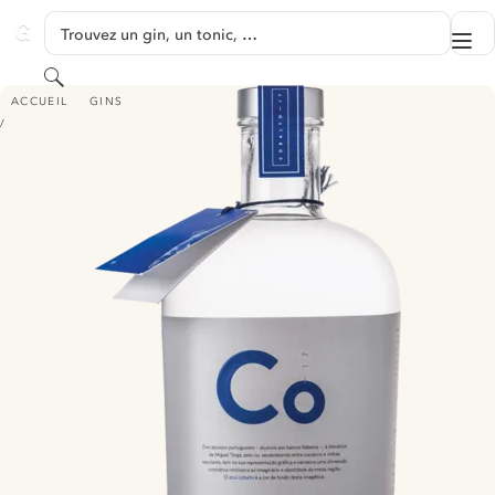
PASSER AU CONTENU
Trouvez un gin, un tonic, …
Me
GINVENTORY
Rechercher
COBALTO 17 DOURO
ACCUEIL
GINS