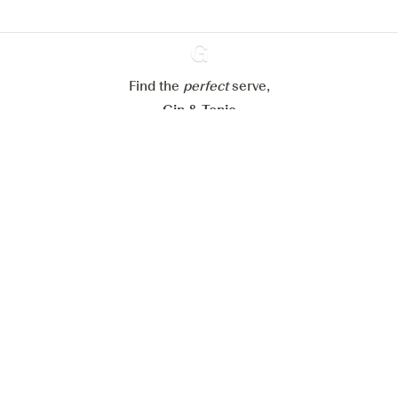
Paramétrer mes cookies
Refuser tout
Accepter tout
Find the
perfect
Ginventory
serve,
Gin & Tonic
News
Contact
Privacy Policy
Tous nos gins
Préférences Cookies