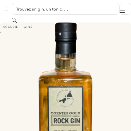
PASSER AU CONTENU
Trouvez un gin, un tonic, …
Me
GINVENTORY
Rechercher
CORNISH GOLD ROCK GIN
ACCUEIL
GINS