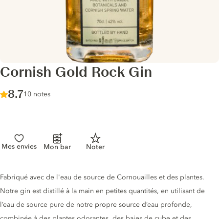
Cornish Gold Rock Gin
Score :
8.7
/ 10
10 notes
Mes envies
Mon bar
Noter
Description du gin
Fabriqué avec de l'eau de source de Cornouailles et des plantes.
Notre gin est distillé à la main en petites quantités, en utilisant de
l’eau de source pure de notre propre source d’eau profonde,
combinée à des plantes odorantes, des baies de cube et des