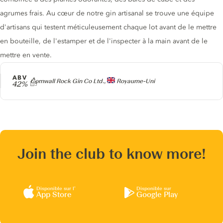
agrumes frais. Au cœur de notre gin artisanal se trouve une équipe
d'artisans qui testent méticuleusement chaque lot avant de le mettre
en bouteille, de l'estamper et de l'inspecter à la main avant de le
mettre en vente.
ABV
Producteur
Cornwall Rock Gin Co Ltd.,
Royaume-Uni
42%
Join the club to know more!
Disponible sur l’
Disponible sur
App Store
Google Play