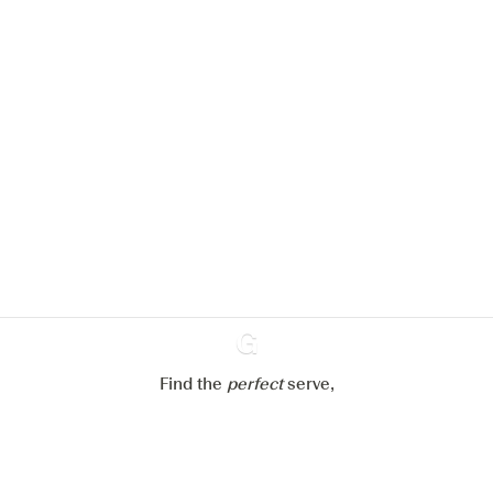
Nous aimerions utiliser des cookies
pour améliorer l’expérience de notre
site web.
En savoir plus sur
notre politique de gestion des
cookies
Paramétrer mes cookies
Refuser tout
Accepter tout
Find the
perfect
Ginventory
serve,
Gin & Tonic
News