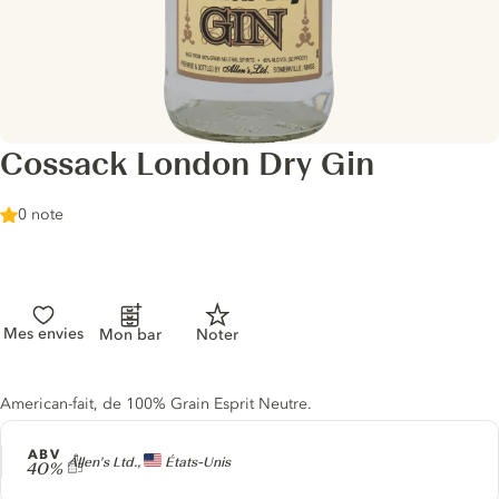
Cossack London Dry Gin
0 note
Mes envies
Mon bar
Noter
Description du gin
American-fait, de 100% Grain Esprit Neutre.
ABV
Producteur
Allen's Ltd.,
États-Unis
40%