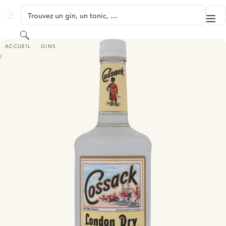
PASSER AU CONTENU
Trouvez un gin, un tonic, …
Me
GINVENTORY
Rechercher
COSSACK LONDON DRY GIN
ACCUEIL
GINS