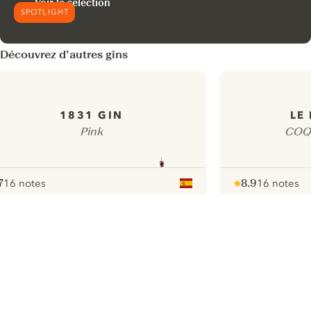
Voir la sélection
SPOTLIGHT
Découvrez d’autres gins
1831 GIN
LE
Pink
COQ
7
16 notes
8.9
16 notes
ote :
 10
pour
Note :
/ 10
pour
ui.nextImg