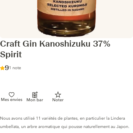
Craft Gin Kanoshizuku 37%
Spirit
Score :
9
/ 10
1 note
Mes envies
Mon bar
Noter
Description du gin
Nous avons utilisé 11 variétés de plantes, en particulier la Lindera
umbellata, un arbre aromatique qui pousse naturellement au Japon.