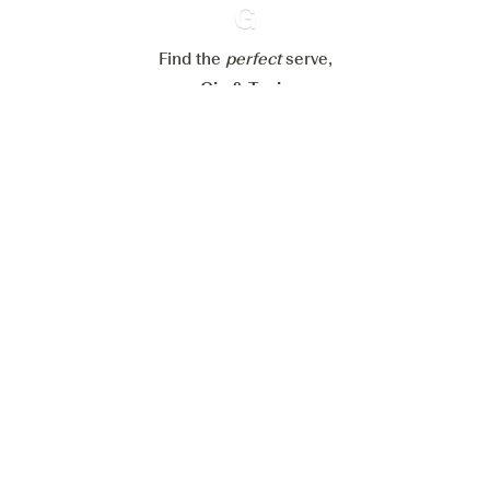
Refuser tout
Accepter tout
Find the
perfect
Ginventory
serve,
Gin & Tonic
News
Contact
Privacy Policy
Tous nos gins
Préférences Cookies
Disponible sur l’
Disponible sur
App Store
Google Play