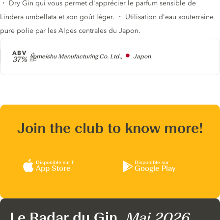
・ Dry Gin qui vous permet d'apprécier le parfum sensible de
Lindera umbellata et son goût léger. ・ Utilisation d'eau souterraine
pure polie par les Alpes centrales du Japon.
ABV
Producteur
Yomeishu Manufacturing Co. Ltd.,
Japon
37%
Join the club to know more!
Disponible sur l’
Disponible sur
App Store
Google Play
Le Radar du Gin,
Mai 2026