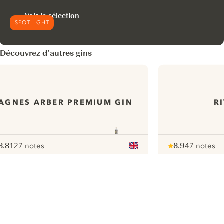
Voir la sélection
SPOTLIGHT
Découvrez d’autres gins
AGNES ARBER PREMIUM GIN
R
8.8
127 notes
8.9
47 notes
ote :
 10
pour
Note :
/ 10
pour
ui.nextImg