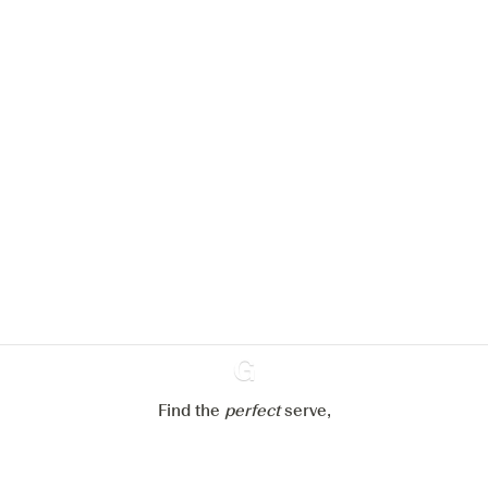
Nous aimerions utiliser des cookies
pour améliorer l’expérience de notre
site web.
En savoir plus sur
notre politique de gestion des
cookies
Paramétrer mes cookies
Refuser tout
Accepter tout
Find the
perfect
Ginventory
serve,
Gin & Tonic