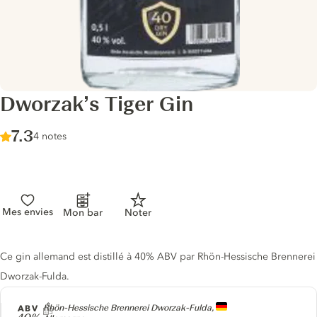
Dworzak’s Tiger Gin
Score :
7.3
/ 10
4 notes
Mes envies
Mon bar
Noter
Description du gin
Ce gin allemand est distillé à 40% ABV par Rhön-Hessische Brennerei
Dworzak-Fulda.
Producteur
ABV
Rhön-Hessische Brennerei Dworzak-Fulda,