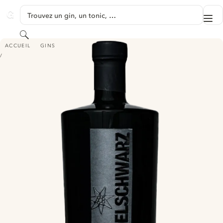
PASSER AU CONTENU
Trouvez un gin, un tonic, …
Me
GINVENTORY
Rechercher
EDELSCHWARZ ORGANIC GIN
ACCUEIL
GINS