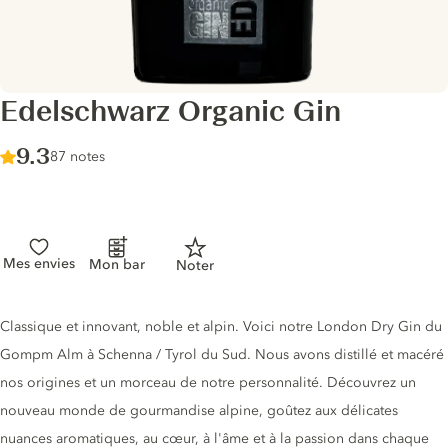
Edelschwarz Organic Gin
Score :
9.3
/ 10
87 notes
Mes envies
Mon bar
Noter
Description du gin
Classique et innovant, noble et alpin. Voici notre London Dry Gin du
Gompm Alm à Schenna / Tyrol du Sud. Nous avons distillé et macéré
nos origines et un morceau de notre personnalité. Découvrez un
nouveau monde de gourmandise alpine, goûtez aux délicates
nuances aromatiques, au cœur, à l'âme et à la passion dans chaque