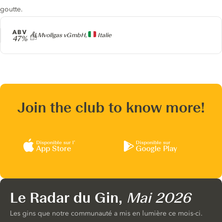
goutte.
ABV
Producteur
ALMvollgas vGmbH,
Italie
47%
Join the club to know more!
Disponible sur l’
Disponible sur
App Store
Google Play
Le Radar du Gin,
Mai 2026
Les gins que notre communauté a mis en lumière ce mois-ci.