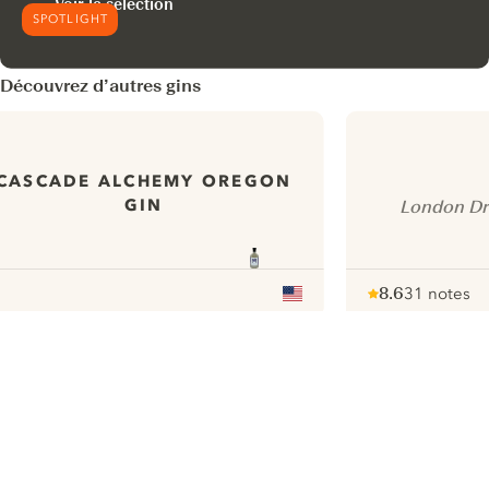
Voir la sélection
SPOTLIGHT
Découvrez d’autres gins
CASCADE ALCHEMY OREGON
GIN
London Dr
8.6
31 notes
Note :
/ 10
pour
ui.nextImg