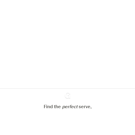
Nous aimerions utiliser des cookies
pour améliorer l’expérience de notre
site web.
En savoir plus sur
notre politique de gestion des
cookies
Paramétrer mes cookies
Refuser tout
Accepter tout
Find the
perfect
Ginventory
serve,
Gin & Tonic