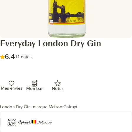
Everyday London Dry Gin
Score :
6.4
/ 10
11 notes
Mes envies
Mon bar
Noter
Description du gin
London Dry Gin. marque Maison Colruyt.
ABV
Producteur
Colruyt,
Belgique
38%