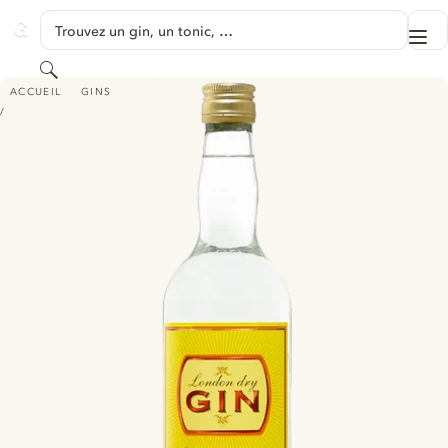
PASSER AU CONTENU
Trouvez un gin, un tonic, …
Me
GINVENTORY
Rechercher
EVERYDAY LONDON DRY GIN
ACCUEIL
GINS