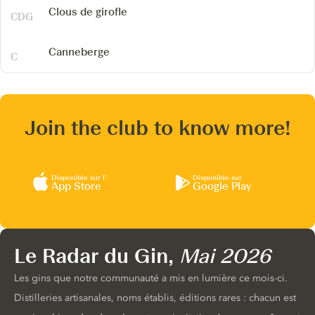
Clous de girofle
Canneberge
Join the club to know more!
Disponible sur l’
Disponible sur
App Store
Google Play
Le Radar du Gin,
Mai 2026
Les gins que notre communauté a mis en lumière ce mois-ci.
Distilleries artisanales, noms établis, éditions rares : chacun est