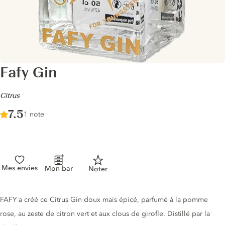
Fafy Gin
-
Citrus
Score :
7.5
/ 10
1 note
Mes envies
Mon bar
Noter
Description du gin
FAFY a créé ce Citrus Gin doux mais épicé, parfumé à la pomme
rose, au zeste de citron vert et aux clous de girofle. Distillé par la