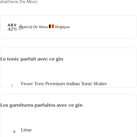
distillerie De Moor.
ABV
Producteur
Stokerij De Moor,
Belgique
42%
Le tonic parfait avec ce gin
Fever Tree Premium Indian Tonic Water
Les garnitures parfaites avec ce gin
Lime