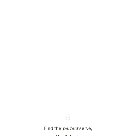
Nous aimerions utiliser des cookies
pour améliorer l’expérience de notre
site web.
En savoir plus sur
notre politique de gestion des
cookies
Paramétrer mes cookies
Refuser tout
Accepter tout
Find the
perfect
Ginventory
serve,