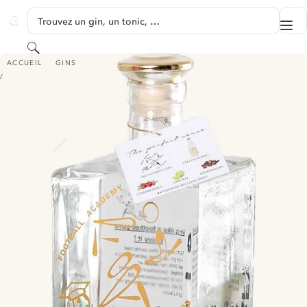
PASSER AU CONTENU
Trouvez un gin, un tonic, …
Me
GINVENTORY
Rechercher
FAFY GIN - CITRUS
ACCUEIL
GINS