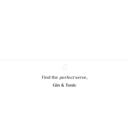
Nous aimerions utiliser des cookies
pour améliorer l’expérience de notre
site web.
En savoir plus sur
notre politique de gestion des
cookies
Paramétrer mes cookies
Refuser tout
Accepter tout
Find the
perfect
Ginventory
serve,
Gin & Tonic
News
Contact