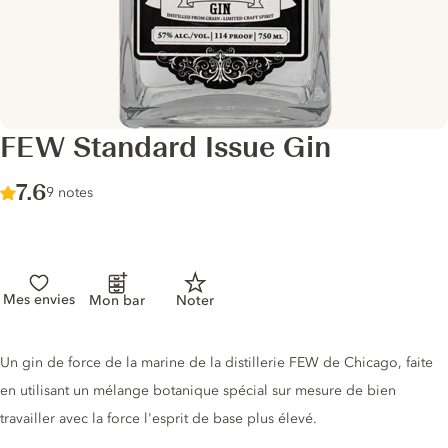
FEW Standard Issue Gin
Score :
7.6
/ 10
9 notes
Mes envies
Mon bar
Noter
Description du gin
Un gin de force de la marine de la distillerie FEW de Chicago, faite
en utilisant un mélange botanique spécial sur mesure de bien
travailler avec la force l'esprit de base plus élevé.