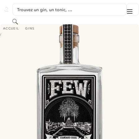
PASSER AU CONTENU
Trouvez un gin, un tonic, …
Me
GINVENTORY
Rechercher
FEW STANDARD ISSUE GIN
ACCUEIL
GINS