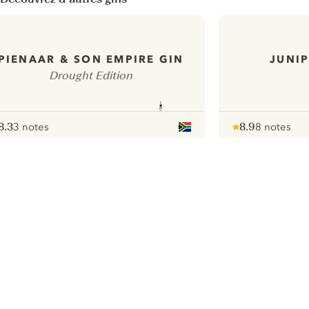
PIENAAR & SON EMPIRE GIN
JUNIP
Drought Edition
8.3
3 notes
8.9
8 notes
ote :
 10
pour
Note :
/ 10
pour
ui.nextImg