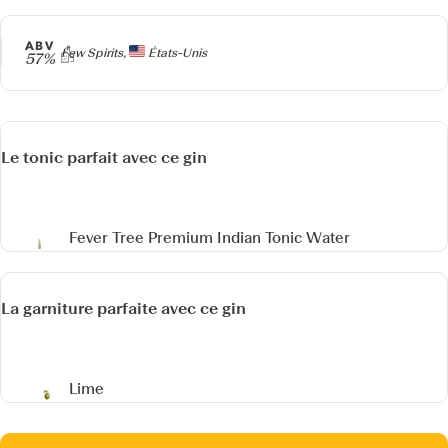
ABV
Producteur
Few Spirits,
États-Unis
57%
Le tonic parfait avec ce gin
Fever Tree Premium Indian Tonic Water
La garniture parfaite avec ce gin
Lime