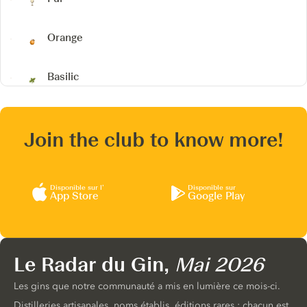
Orange
Basilic
Join the club to know more!
Disponible sur l’
Disponible sur
App Store
Google Play
Le Radar du Gin,
Mai 2026
Les gins que notre communauté a mis en lumière ce mois-ci.
Distilleries artisanales, noms établis, éditions rares : chacun est