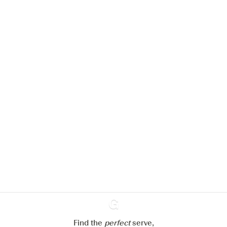
Nous aimerions utiliser des cookies
pour améliorer l’expérience de notre
site web.
En savoir plus sur
notre politique de gestion des
cookies
Paramétrer mes cookies
Refuser tout
Accepter tout
Find the
perfect
Ginventory
serve,