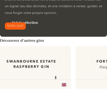
un signal issu des données, et une invitation à verser, goûter, et
vous forger votre propre opinion.
Voir la sélection
SPOTLIGHT
Découvrez d’autres gins
SWANBOURNE ESTATE
FOR
RASPBERRY GIN
Ras
ui.nextImg