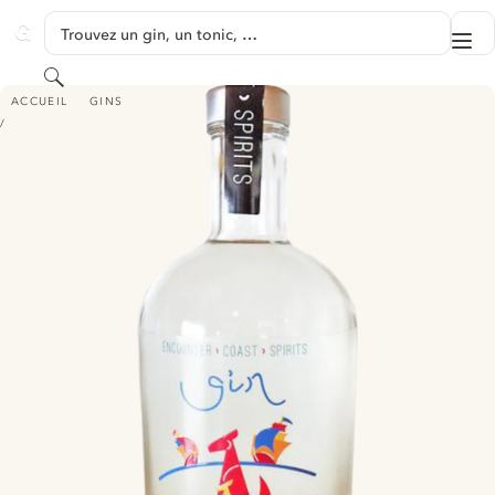
PASSER AU CONTENU
Trouvez un gin, un tonic, …
Me
GINVENTORY
Rechercher
FORTUNE TELLER GIN
ACCUEIL
GINS