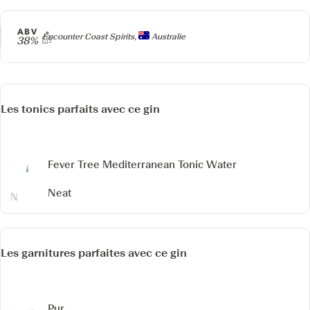
ABV
Producteur
Encounter Coast Spirits,
Australie
38%
Les tonics parfaits avec ce gin
Fever Tree Mediterranean Tonic Water
Neat
Les garnitures parfaites avec ce gin
Pur