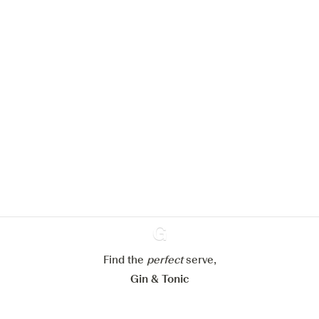
Nous aimerions utiliser des cookies
pour améliorer l’expérience de notre
site web.
En savoir plus sur
notre politique de gestion des
cookies
Paramétrer mes cookies
Find the
perfect
Ginventory
serve,
Refuser tout
Accepter tout
Gin & Tonic