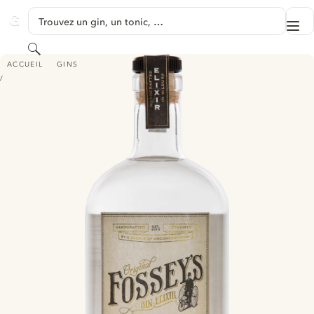
PASSER AU CONTENU
Trouvez un gin, un tonic, …
Me
GINVENTORY
Rechercher
FOSSEY'S GIN ELIXIR - ELIXIR 01 ORIGINAL
ACCUEIL
GINS