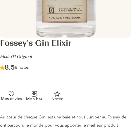
Fossey's Gin Elixir
-
Elixir 01 Original
Score :
8.5
/ 10
8 notes
Mes envies
Mon bar
Noter
Description du gin
Au cœur de chaque Gin, est une baie et nous Juniper au Fossey de
ont parcouru le monde pour vous apporter le meilleur produit