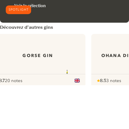
Voir la sélection
SPOTLIGHT
Découvrez d’autres gins
GORSE GIN
OHANA DI
8.7
20 notes
8.5
3 notes
ote :
 10
pour
Note :
/ 10
pour
ui.nextImg