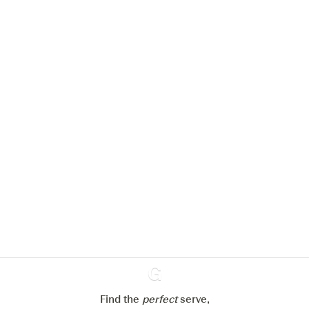
Nous aimerions utiliser des cookies
pour améliorer l’expérience de notre
site web.
En savoir plus sur
notre politique de gestion des
cookies
Paramétrer mes cookies
Refuser tout
Accepter tout
Find the
perfect
Ginventory
serve,