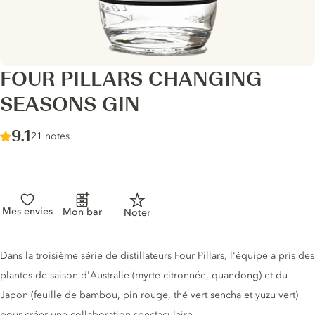
FOUR PILLARS CHANGING
SEASONS GIN
Score :
9.1
/ 10
21 notes
Mes envies
Mon bar
Noter
Description du gin
Dans la troisième série de distillateurs Four Pillars, l'équipe a pris des
plantes de saison d'Australie (myrte citronnée, quandong) et du
Japon (feuille de bambou, pin rouge, thé vert sencha et yuzu vert)
pour créer une collaboration spectaculaire.