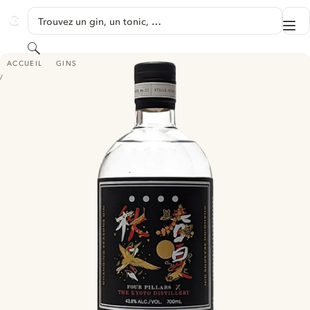
PASSER AU CONTENU
Trouvez un gin, un tonic, …
Me
GINVENTORY
Rechercher
FOUR PILLARS CHANGING SEASONS GIN
ACCUEIL
GINS