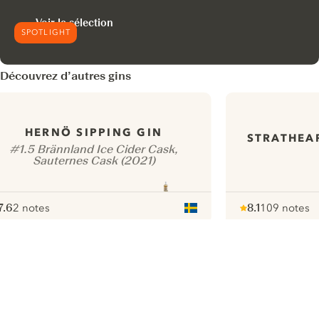
Voir la sélection
SPOTLIGHT
Découvrez d’autres gins
HERNÖ SIPPING GIN
STRATHEA
#1.5 Brännland Ice Cider Cask,
Sauternes Cask (2021)
7.6
2 notes
8.1
109 notes
ote :
 10
pour
Note :
/ 10
pour
ui.nextImg