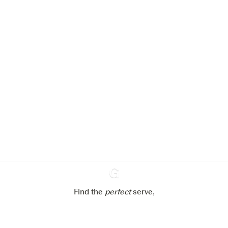
Nous aimerions utiliser des cookies
pour améliorer l’expérience de notre
site web.
En savoir plus sur
notre politique de gestion des
cookies
Paramétrer mes cookies
Refuser tout
Accepter tout
Find the
perfect
Ginventory
serve,
Gin & Tonic