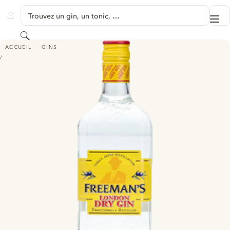
PASSER AU CONTENU
Trouvez un gin, un tonic, …
Me
GINVENTORY
Rechercher
FREEMAN'S LONDON DRY GIN
ACCUEIL
GINS