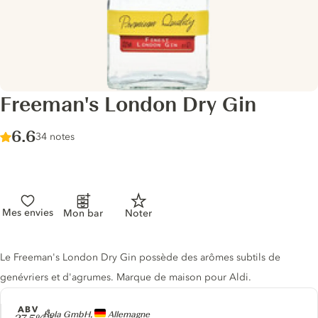
Freeman's London Dry Gin
Score :
6.6
/ 10
34 notes
Mes envies
Mon bar
Noter
Description du gin
Le Freeman's London Dry Gin possède des arômes subtils de
genévriers et d'agrumes. Marque de maison pour Aldi.
ABV
Producteur
Rola GmbH,
Allemagne