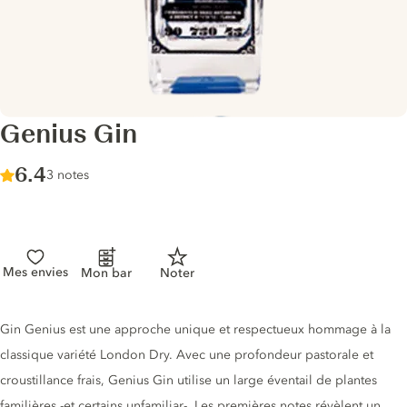
Genius Gin
Score :
6.4
/ 10
3 notes
Mes envies
Mon bar
Noter
Description du gin
Gin Genius est une approche unique et respectueux hommage à la
classique variété London Dry. Avec une profondeur pastorale et
croustillance frais, Genius Gin utilise un large éventail de plantes
familières -et certains unfamiliar-. Les premières notes révèlent un