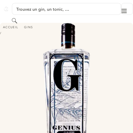
PASSER AU CONTENU
Trouvez un gin, un tonic, …
Me
GINVENTORY
Rechercher
GENIUS GIN
ACCUEIL
GINS