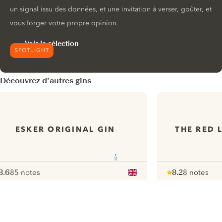
un signal issu des données, et une invitation à verser, goûter, et
vous forger votre propre opinion.
Voir la sélection
SPOTLIGHT
Découvrez d’autres gins
ESKER ORIGINAL GIN
THE RED 
8.6
85 notes
8.2
8 notes
ote :
 10
pour
Note :
/ 10
pour
ui.nextImg