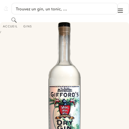
PASSER AU CONTENU
Trouvez un gin, un tonic, …
Me
GINVENTORY
Rechercher
GIFFORD'S DRY GIN
ACCUEIL
GINS