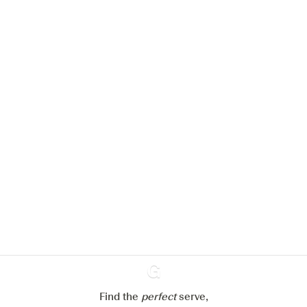
Nous aimerions utiliser des cookies
pour améliorer l’expérience de notre
site web.
En savoir plus sur
notre politique de gestion des
cookies
Paramétrer mes cookies
Refuser tout
Accepter tout
Find the
perfect
Ginventory
serve,