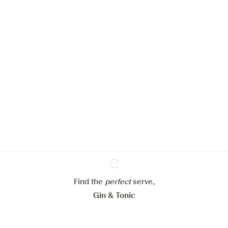
Nous aimerions utiliser des cookies
pour améliorer l’expérience de notre
site web.
En savoir plus sur
notre politique de gestion des
cookies
Paramétrer mes cookies
Refuser tout
Accepter tout
Find the
perfect
Ginventory
serve,
Gin & Tonic