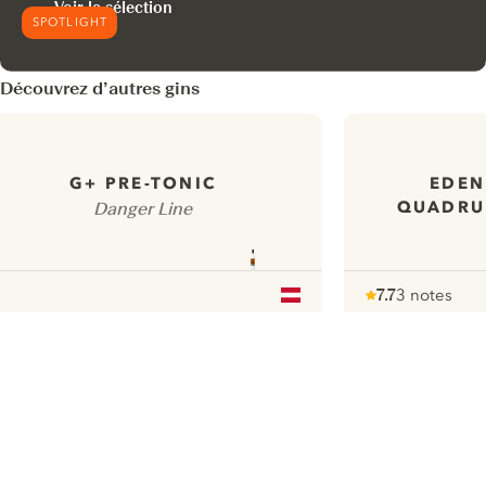
Voir la sélection
SPOTLIGHT
Découvrez d’autres gins
EDEN
G+ PRE-TONIC
QUADRUP
Danger Line
7.7
3 notes
Note :
/ 10
pour
ui.nextImg