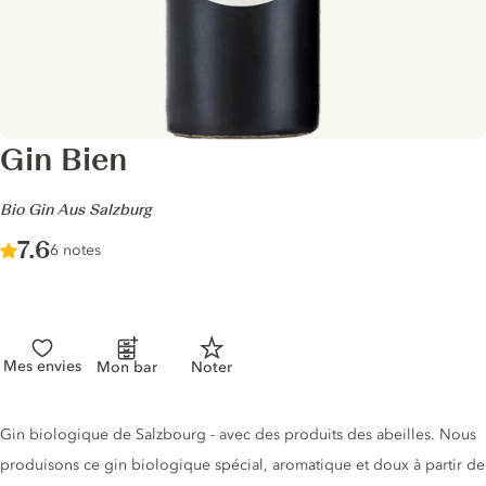
Gin Bien
-
Bio Gin Aus Salzburg
Score :
7.6
/ 10
6 notes
Mes envies
Mon bar
Noter
Description du gin
Gin biologique de Salzbourg - avec des produits des abeilles. Nous
produisons ce gin biologique spécial, aromatique et doux à partir de