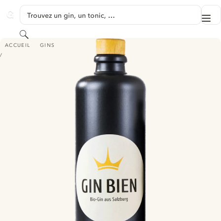
PASSER AU CONTENU
Trouvez un gin, un tonic, …
Me
GINVENTORY
Rechercher
GIN BIEN - BIO GIN AUS SALZBURG
ACCUEIL
GINS