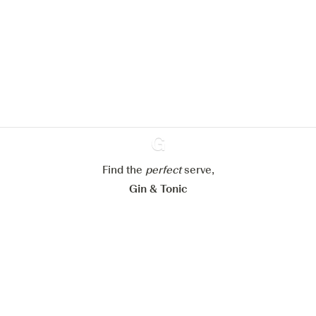
pour améliorer l’expérience de notre
site web.
En savoir plus sur
notre politique de gestion des
cookies
Paramétrer mes cookies
Refuser tout
Accepter tout
Find the
perfect
Ginventory
serve,
Gin & Tonic
News
Contact
Privacy Policy