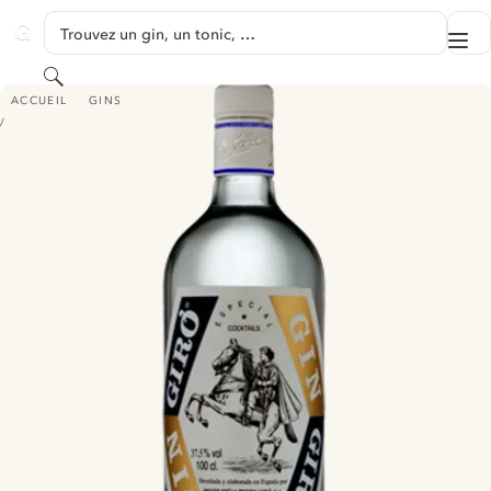
PASSER AU CONTENU
Trouvez un gin, un tonic, …
Me
GINVENTORY
Rechercher
GIN GIRÓ
ACCUEIL
GINS