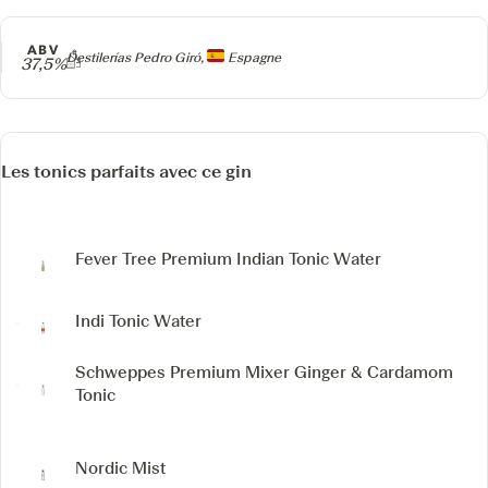
ABV
Producteur
Destilerías Pedro Giró,
Espagne
37,5%
Les tonics parfaits avec ce gin
Fever Tree Premium Indian Tonic Water
Indi Tonic Water
Schweppes Premium Mixer Ginger & Cardamom
Tonic
Nordic Mist