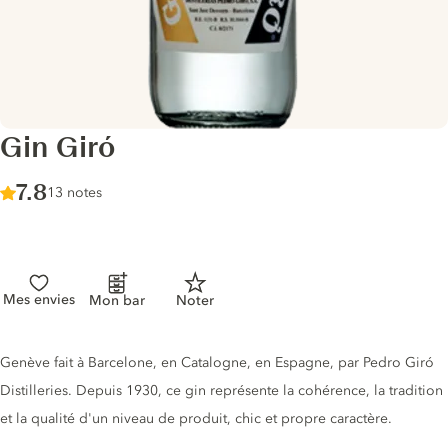
Gin Giró
Score :
7.8
/ 10
13 notes
Mes envies
Mon bar
Noter
Description du gin
Genève fait à Barcelone, en Catalogne, en Espagne, par Pedro Giró
Distilleries. Depuis 1930, ce gin représente la cohérence, la tradition
et la qualité d'un niveau de produit, chic et propre caractère.