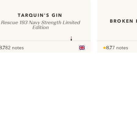
TARQUIN'S GIN
BROKEN 
Rescue 193 Navy Strength Limited
Edition
8.7
82 notes
8.7
7 notes
ote :
 10
pour
Note :
/ 10
pour
ui.nextImg
Nous aimerions utiliser des cookies