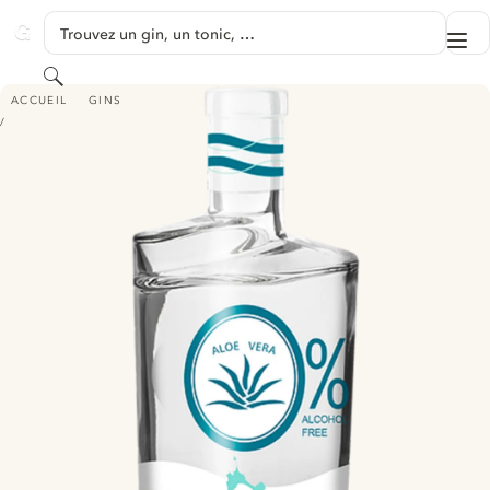
PASSER AU CONTENU
Trouvez un gin, un tonic, …
Me
GINVENTORY
Rechercher
GIN LOE CERO
ACCUEIL
GINS