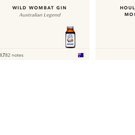
HOUL
WILD WOMBAT GIN
MO
Australian Legend
8.7
82 notes
ote :
 10
pour
ui.nextImg