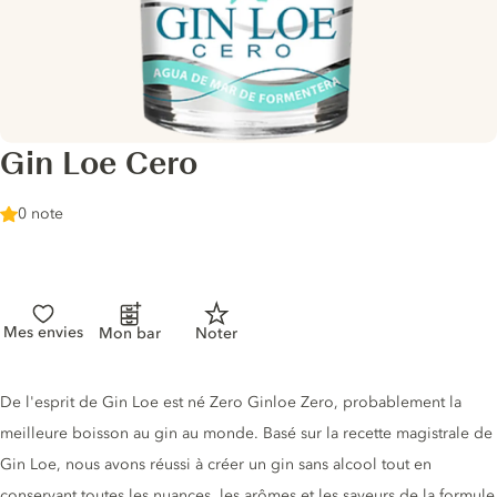
Gin Loe Cero
0 note
Mes envies
Mon bar
Noter
Description du gin
De l'esprit de Gin Loe est né Zero Ginloe Zero, probablement la
meilleure boisson au gin au monde. Basé sur la recette magistrale de
Gin Loe, nous avons réussi à créer un gin sans alcool tout en
conservant toutes les nuances, les arômes et les saveurs de la formule