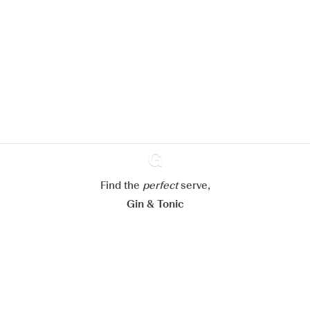
Nous aimerions utiliser des cookies
pour améliorer l’expérience de notre
site web.
En savoir plus sur
notre politique de gestion des
cookies
Paramétrer mes cookies
Refuser tout
Accepter tout
Find the
perfect
Ginventory
serve,
Gin & Tonic
News
Contact