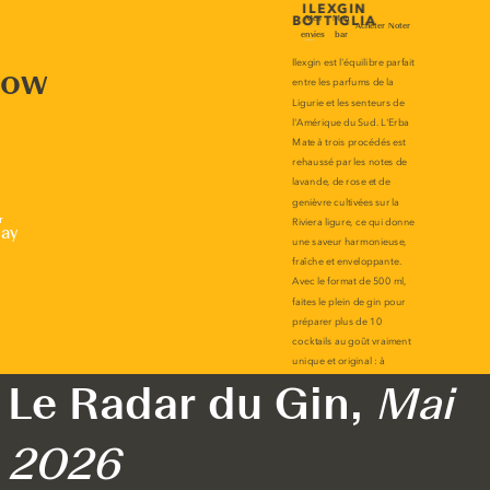
now
r
lay
Le Radar du Gin,
Mai
2026