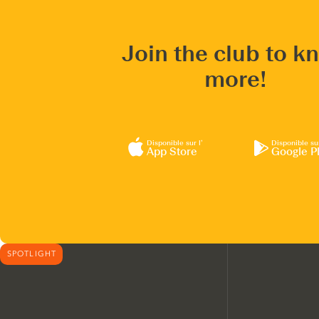
Join the club to k
more!
Disponible sur l’
Disponible su
App Store
Google P
SPOTLIGHT