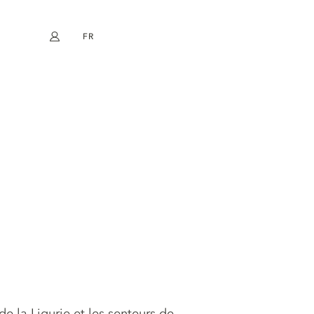
FR
Mon compte
book
Instagram
EN
DE
NL
ES
 de la Ligurie et les senteurs de