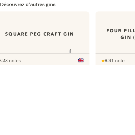
Découvrez d’autres gins
FOUR PIL
SQUARE PEG CRAFT GIN
GIN 
7.2
3 notes
8.3
1 note
ote :
 10
pour
Note :
/ 10
pour
ui.nextImg