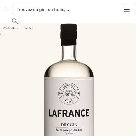
PASSER AU CONTENU
Trouvez un gin, un tonic, …
Me
GINVENTORY
Rechercher
LAFRANCE
ACCUEIL
GINS