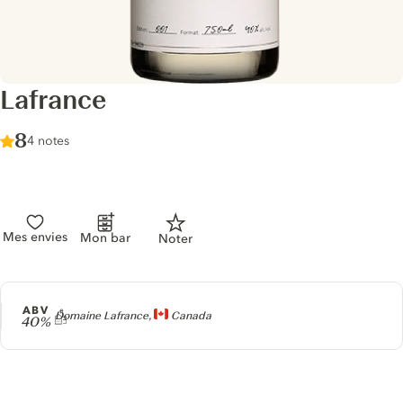
Lafrance
Score :
8
/ 10
4 notes
Mes envies
Mon bar
Noter
ABV
Producteur
Domaine Lafrance,
Canada
40%