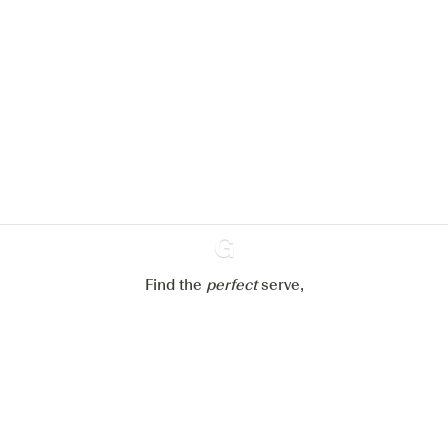
Nous aimerions utiliser des cookies
pour améliorer l’expérience de notre
site web.
En savoir plus sur
notre politique de gestion des
cookies
Paramétrer mes cookies
Refuser tout
Accepter tout
Find the
perfect
Ginventory
serve,
Gin & Tonic
News
Contact