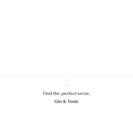
Nous aimerions utiliser des cookies
pour améliorer l’expérience de notre
site web.
En savoir plus sur
notre politique de gestion des
cookies
Paramétrer mes cookies
Refuser tout
Find the
perfect
Ginventory
serve,
Accepter tout
Gin & Tonic
News