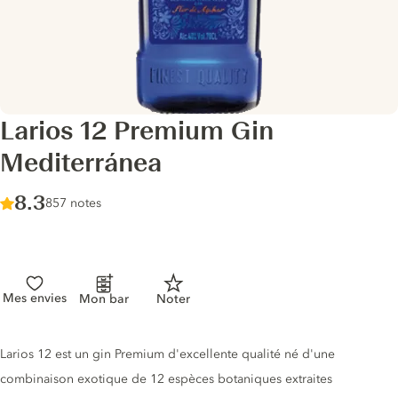
Larios 12 Premium Gin
Mediterránea
Score :
8.3
/ 10
857 notes
Mes envies
Mon bar
Noter
Description du gin
Larios 12 est un gin Premium d'excellente qualité né d'une
combinaison exotique de 12 espèces botaniques extraites