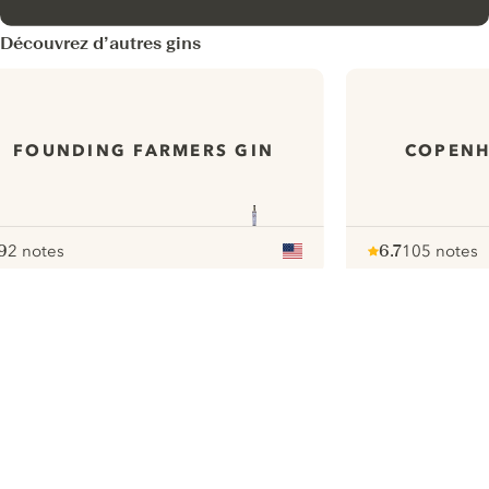
Découvrez d’autres gins
FOUNDING FARMERS GIN
COPENH
9
2 notes
6.7
105 notes
ote :
 10
pour
Note :
/ 10
pour
ui.nextImg