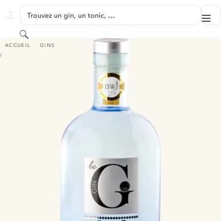
PASSER AU CONTENU
Trouvez un gin, un tonic, …
Me
GINVENTORY
Rechercher
LE G GIN 1&9 - (FORMERLY GIN DES TERRES ROUGES)
ACCUEIL
GINS