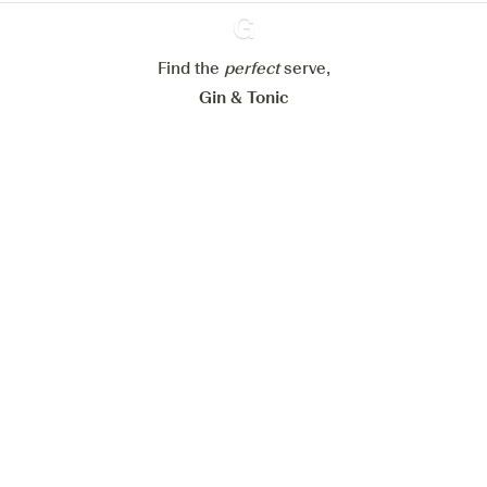
Refuser tout
Accepter tout
Find the
perfect
Ginventory
serve,
Gin & Tonic
News
Contact
Privacy Policy
Tous nos gins
Préférences Cookies
Disponible sur l’
Disponible sur
App Store
Google Play