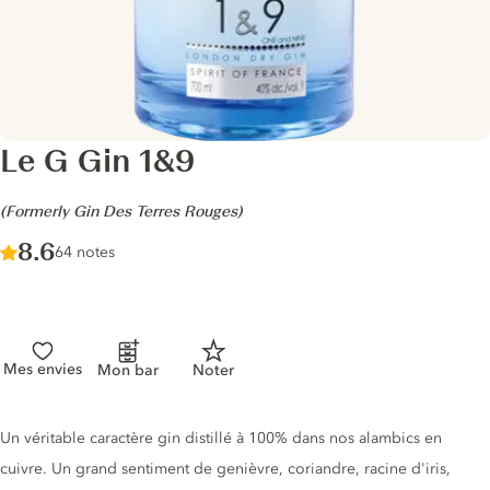
Le G Gin 1&9
-
(Formerly Gin Des Terres Rouges)
Score :
8.6
/ 10
64 notes
Mes envies
Mon bar
Noter
Description du gin
Un véritable caractère gin distillé à 100% dans nos alambics en
cuivre. Un grand sentiment de genièvre, coriandre, racine d'iris,