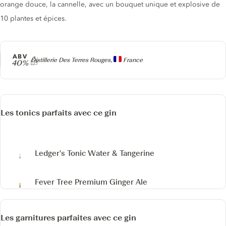
orange douce, la cannelle, avec un bouquet unique et explosive de
10 plantes et épices.
ABV
Producteur
Distillerie Des Terres Rouges,
France
40%
Les tonics parfaits avec ce gin
Ledger's Tonic Water & Tangerine
Fever Tree Premium Ginger Ale
Les garnitures parfaites avec ce gin