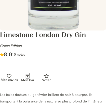
Limestone London Dry Gin
-
Green Edition
Score :
8.9
/ 10
10 notes
Mes envies
Mon bar
Noter
Description du gin
Les baies dodues du genévrier brillent de noir à pourpre. Ils
transportent la puissance de la nature au plus profond de l'intérieur