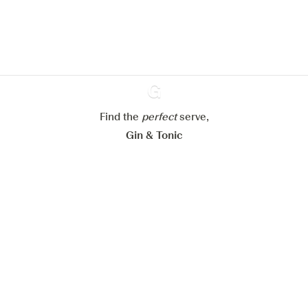
En savoir plus sur
notre politique de gestion des
cookies
Paramétrer mes cookies
Refuser tout
Accepter tout
Find the
perfect
Ginventory
serve,
Gin & Tonic
News
Contact
Privacy Policy
Tous nos gins