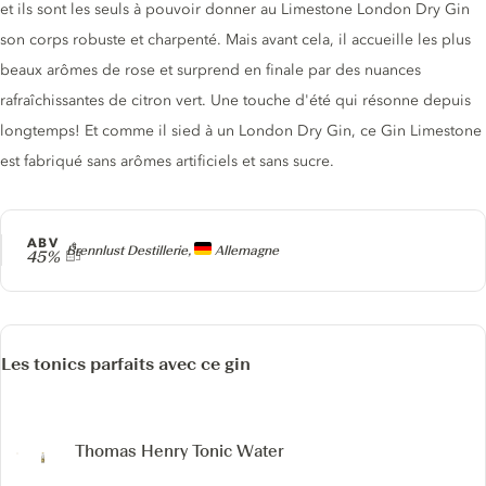
et ils sont les seuls à pouvoir donner au Limestone London Dry Gin
son corps robuste et charpenté. Mais avant cela, il accueille les plus
beaux arômes de rose et surprend en finale par des nuances
rafraîchissantes de citron vert. Une touche d'été qui résonne depuis
longtemps! Et comme il sied à un London Dry Gin, ce Gin Limestone
est fabriqué sans arômes artificiels et sans sucre.
ABV
Producteur
Brennlust Destillerie,
Allemagne
45%
Les tonics parfaits avec ce gin
Thomas Henry Tonic Water