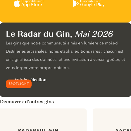
Disponible sur l’
Disponible sur
App Store
Google Play
Le Radar du Gin,
Mai 2026
Les gins que notre communauté a mis en lumière ce mois-ci.
Distilleries artisanales, noms établis, éditions rares : chacun est
un signal issu des données, et une invitation à verser, goûter, et
vous forger votre propre opinion.
Voir la sélection
SPOTLIGHT
Découvrez d’autres gins
RADEBEUL GIN
SACR