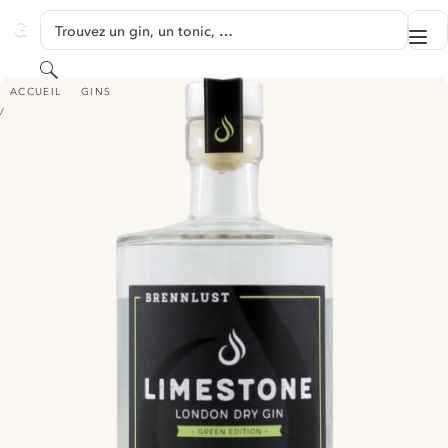
PASSER AU CONTENU
Trouvez un gin, un tonic, …
Me
GINVENTORY
Rechercher
LIMESTONE LONDON DRY GIN - GREEN EDITION
ACCUEIL
GINS