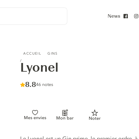
News
Face
LYONEL
ACCUEIL
GINS
Lyonel
Score :
8.8
/ 10
46 notes
Mes envies
Mon bar
Noter
Description du gin
Le Lyonel est un Gin prime, le premier ordre, à