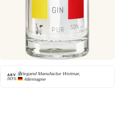
Producteur
Wiegand Manufactur Weimar,
ABV
50%
Allemagne