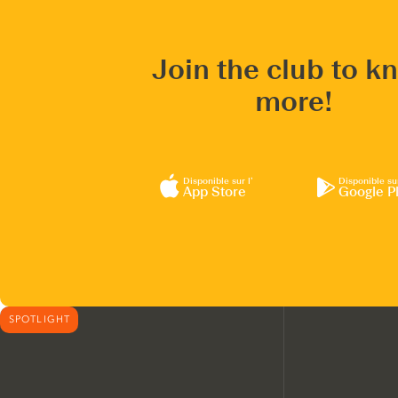
Join the club to k
more!
Disponible sur l’
Disponible su
App Store
Google P
SPOTLIGHT