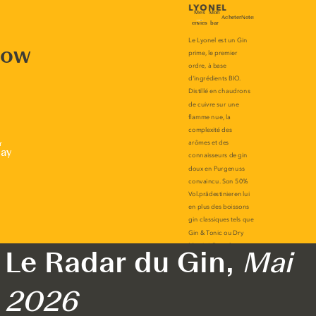
now
r
lay
Le Radar du Gin,
Mai
2026