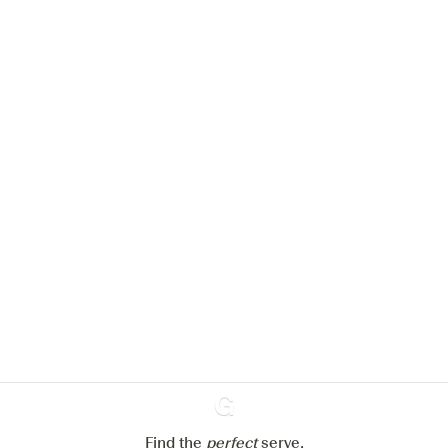
Nous aimerions utiliser des cookies
pour améliorer l’expérience de notre
site web.
En savoir plus sur
notre politique de gestion des
cookies
Paramétrer mes cookies
Refuser tout
Accepter tout
Find the
perfect
Ginventory
serve,