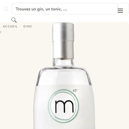
PASSER AU CONTENU
Trouvez un gin, un tonic, …
Me
GINVENTORY
Rechercher
M GIN - (BY DISTILLERY MASSY)
ACCUEIL
GINS