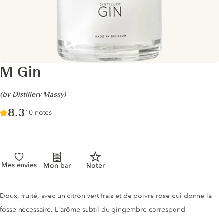
M Gin
-
(by Distillery Massy)
Score :
8.3
/ 10
10 notes
Mes envies
Mon bar
Noter
Description du gin
Doux, fruité, avec un citron vert frais et de poivre rose qui donne la
fosse nécessaire. L'arôme subtil du gingembre correspond