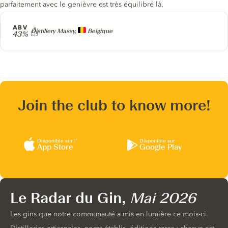
parfaitement avec le genièvre est très équilibré là.
ABV
Producteur
Distillery Massy,
Belgique
43%
Join the club to know more!
Disponible sur l’
Disponible sur
App Store
Google Play
Le Radar du Gin,
Mai 2026
Les gins que notre communauté a mis en lumière ce mois-ci.