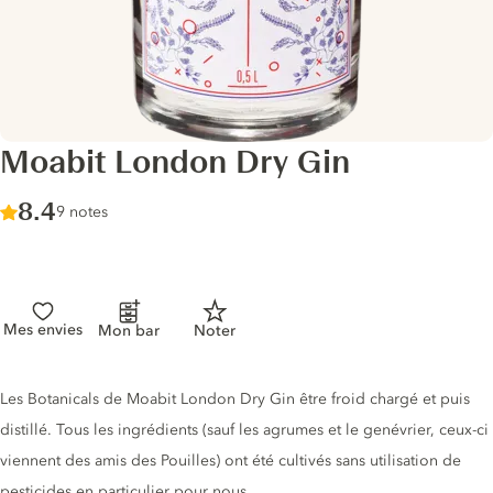
Moabit London Dry Gin
Score :
8.4
/ 10
9 notes
Mes envies
Mon bar
Noter
Description du gin
Les Botanicals de Moabit London Dry Gin être froid chargé et puis
distillé. Tous les ingrédients (sauf les agrumes et le genévrier, ceux-ci
viennent des amis des Pouilles) ont été cultivés sans utilisation de
pesticides en particulier pour nous.