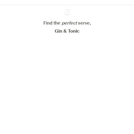
Paramétrer mes cookies
Refuser tout
Accepter tout
Find the
perfect
Ginventory
serve,
Gin & Tonic
News
Contact
Privacy Policy
Tous nos gins
Préférences Cookies
Disponible sur l’
Disponible sur