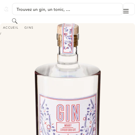
PASSER AU CONTENU
Trouvez un gin, un tonic, …
Me
GINVENTORY
Rechercher
MOABIT LONDON DRY GIN
ACCUEIL
GINS