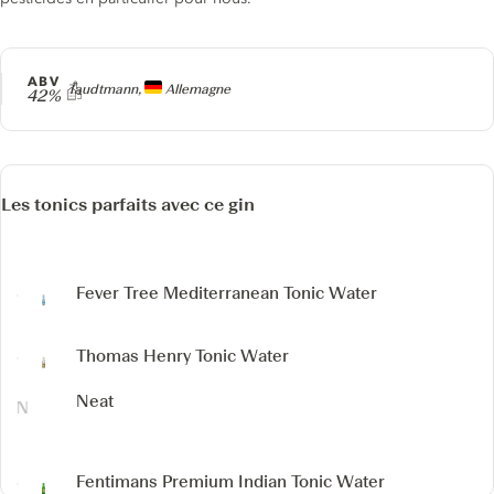
ABV
Producteur
Taudtmann,
Allemagne
42%
Les tonics parfaits avec ce gin
Fever Tree Mediterranean Tonic Water
Thomas Henry Tonic Water
Neat
Fentimans Premium Indian Tonic Water