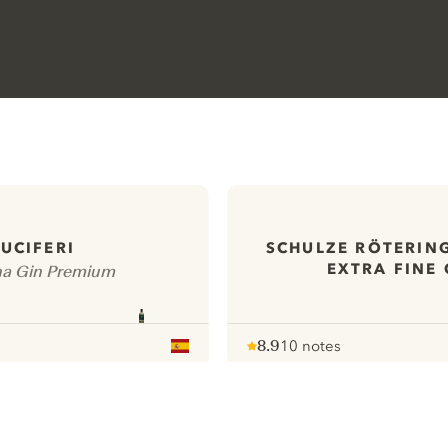
LUCIFERI
SCHULZE RÖTERIN
EXTRA FINE 
a Gin Premium
8.9
10 notes
Note :
/ 10
pour