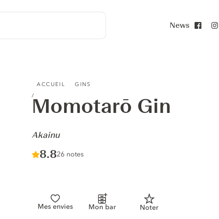
News
Face
MOMOTARŌ GIN - AKAINU
ACCUEIL
GINS
Momotarō Gin
-
Akainu
Score :
8.8
/ 10
26 notes
Mes envies
Mon bar
Noter