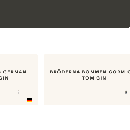
Nous aimerions utiliser des
cookies pour améliorer
l’expérience de notre site web.
En savoir plus sur
notre politique de gestion
G GERMAN
BRÖDERNA BOMMEN GORM 
GIN
TOM GIN
des cookies
Paramétrer mes cookies
Refuser tout
Accepter tout