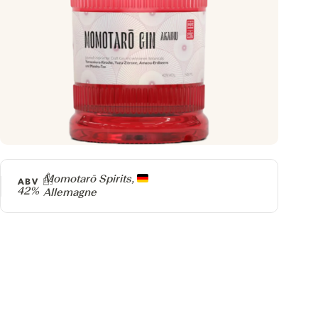
Producteur
Momotarō Spirits,
ABV
42%
Allemagne