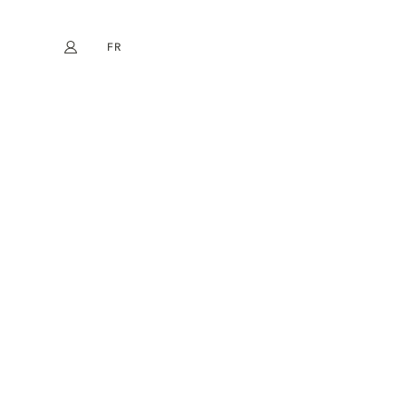
FR
Mon compte
book
Instagram
EN
DE
NL
ES