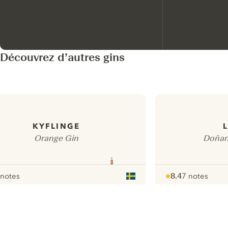
Découvrez d’autres gins
KYFLINGE
Orange Gin
Doñan
 notes
8.4
7 notes
our
Note :
/ 10
pour
ui.nextImg