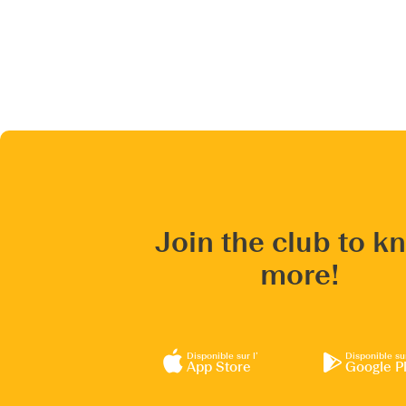
Join the club to k
more!
Disponible sur l’
Disponible su
App Store
Google P