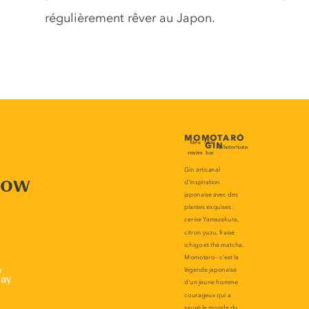
régulièrement rêver au Japon.
now
r
lay