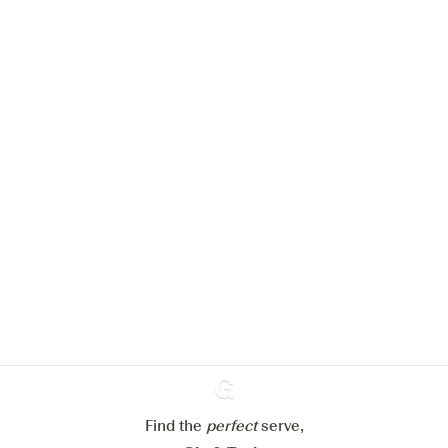
Nous aimerions utiliser des cookies
pour améliorer l’expérience de notre
site web.
En savoir plus sur
notre politique de gestion des
cookies
Paramétrer mes cookies
Refuser tout
Accepter tout
Find the
perfect
Ginventory
serve,