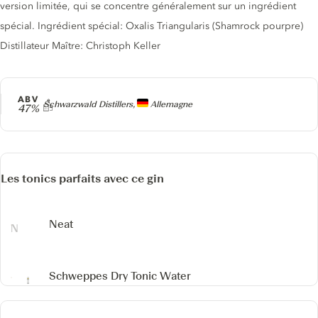
version limitée, qui se concentre généralement sur un ingrédient
spécial. Ingrédient spécial: Oxalis Triangularis (Shamrock pourpre)
Distillateur Maître: Christoph Keller
ABV
Producteur
Schwarzwald Distillers,
Allemagne
47%
Les tonics parfaits avec ce gin
Neat
Schweppes Dry Tonic Water