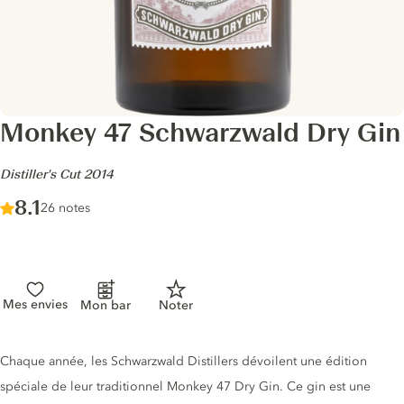
Monkey 47 Schwarzwald Dry Gin
-
Distiller's Cut 2014
Score :
8.1
/ 10
26 notes
Mes envies
Mon bar
Noter
Description du gin
Chaque année, les Schwarzwald Distillers dévoilent une édition
spéciale de leur traditionnel Monkey 47 Dry Gin. Ce gin est une