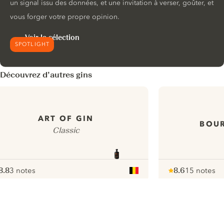
un signal issu des données, et une invitation à verser, goûter, et
vous forger votre propre opinion.
Voir la sélection
SPOTLIGHT
Découvrez d’autres gins
ART OF GIN
BOUR
Classic
8.8
3 notes
8.6
15 notes
ote :
 10
pour
Note :
/ 10
pour
ui.nextImg