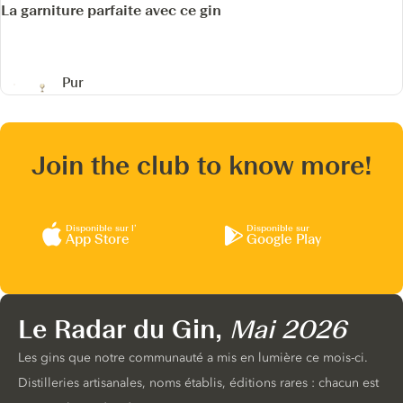
La garniture parfaite avec ce gin
Pur
Join the club to know more!
Disponible sur l’
Disponible sur
App Store
Google Play
Le Radar du Gin,
Mai 2026
Les gins que notre communauté a mis en lumière ce mois-ci.
Distilleries artisanales, noms établis, éditions rares : chacun est