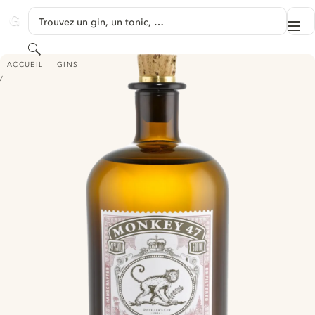
PASSER AU CONTENU
Trouvez un gin, un tonic, …
Me
GINVENTORY
Rechercher
MONKEY 47 SCHWARZWALD DRY GIN - DISTILLER'S CUT 2014
ACCUEIL
GINS