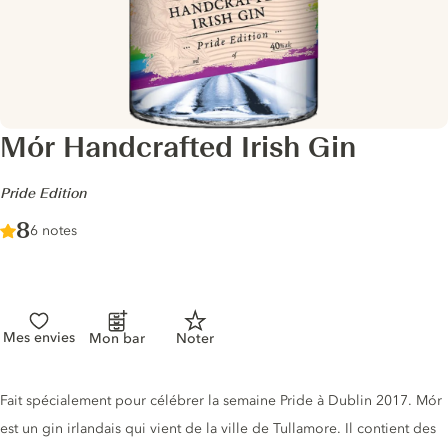
Mór Handcrafted Irish Gin
-
Pride Edition
Score :
8
/ 10
6 notes
Mes envies
Mon bar
Noter
Description du gin
Fait spécialement pour célébrer la semaine Pride à Dublin 2017. Mór
est un gin irlandais qui vient de la ville de Tullamore. Il contient des