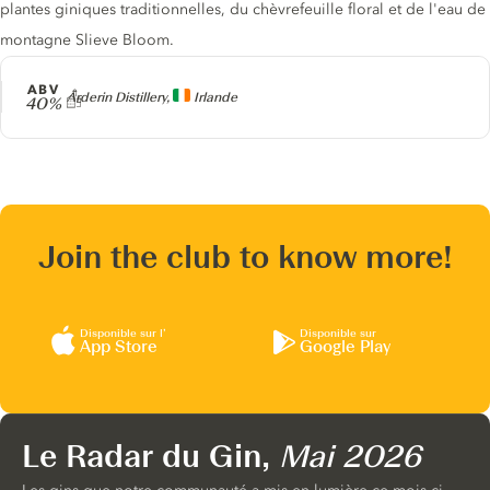
plantes giniques traditionnelles, du chèvrefeuille floral et de l'eau de
montagne Slieve Bloom.
ABV
Producteur
Arderin Distillery,
Irlande
40%
Join the club to know more!
Disponible sur l’
Disponible sur
App Store
Google Play
Le Radar du Gin,
Mai 2026