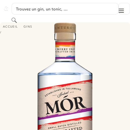
PASSER AU CONTENU
Trouvez un gin, un tonic, …
Me
GINVENTORY
Rechercher
MÓR HANDCRAFTED IRISH GIN - PRIDE EDITION
ACCUEIL
GINS