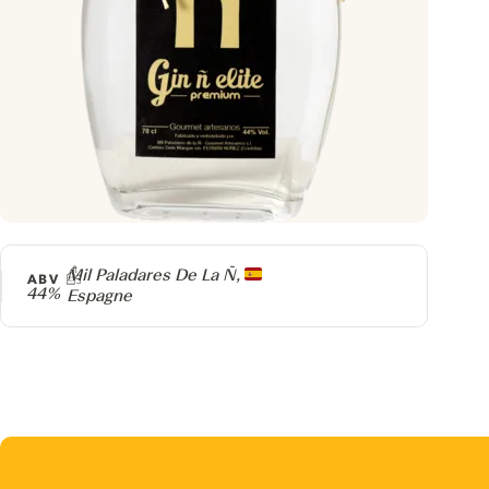
Producteur
Mil Paladares De La Ñ,
ABV
44%
Espagne