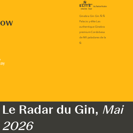
now
r
lay
Le Radar du Gin,
Mai
2026