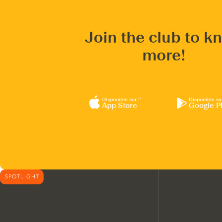
Join the club to k
more!
Disponible sur l’
Disponible su
App Store
Google P
SPOTLIGHT