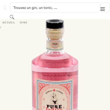
PASSER AU CONTENU
Trouvez un gin, un tonic, …
Me
GINVENTORY
Rechercher
ORIGINAL PURE LADIES GIN
ACCUEIL
GINS