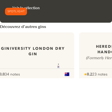
Voir la sélection
SPOTLIGHT
Découvrez d’autres gins
HERED
GINIVERSITY LONDON DRY
HAND
GIN
(Formerly Her
8.8
34 notes
8.2
23 notes
ote :
 10
pour
Note :
/ 10
pour
ui.nextImg