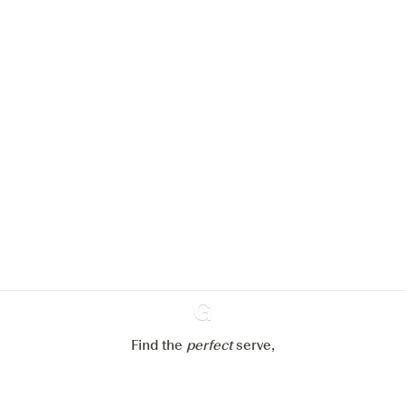
Nous aimerions utiliser des cookies
pour améliorer l’expérience de notre
site web.
En savoir plus sur
notre politique de gestion des
cookies
Paramétrer mes cookies
Refuser tout
Accepter tout
Find the
perfect
Ginventory
serve,
Gin & Tonic