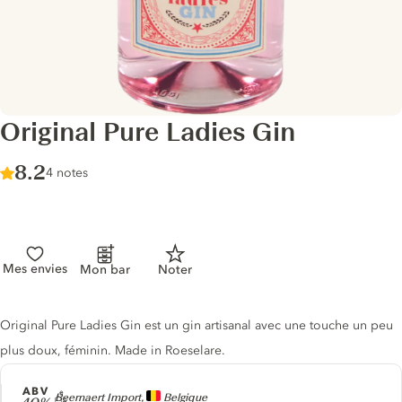
Original Pure Ladies Gin
Score :
8.2
/ 10
4 notes
Mes envies
Mon bar
Noter
Description du gin
Original Pure Ladies Gin est un gin artisanal avec une touche un peu
plus doux, féminin. Made in Roeselare.
ABV
Producteur
Beernaert Import,
Belgique