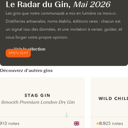
Le Radar du Gin,
Mai 2026
Les gins que notre communauté a mis en lumière ce mois-ci.
Distilleries artisanales, noms établis, éditions rares : chacun est
un signal issu des données, et une invitation à verser, goûter, et
vous forger votre propre opinion.
Voir la sélection
SPOTLIGHT
Découvrez d’autres gins
STAG GIN
WILD CHIL
Smooth Premium London Dry Gin
9
10 notes
8.9
25 notes
ote :
 10
pour
Note :
/ 10
pour