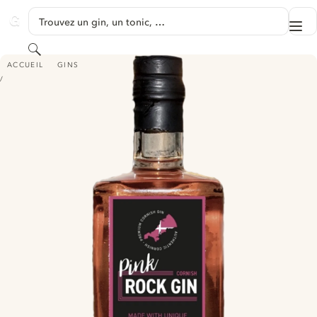
PASSER AU CONTENU
Trouvez un gin, un tonic, …
Me
GINVENTORY
Rechercher
PINK CORNISH ROCK GIN
ACCUEIL
GINS