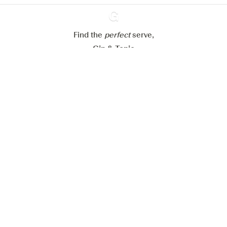
Refuser tout
Accepter tout
Find the
perfect
Ginventory
serve,
Gin & Tonic
News
Contact
Privacy Policy
Tous nos gins
Préférences Cookies
Disponible sur l’
Disponible sur
App Store
Google Play