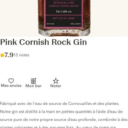
Pink Cornish Rock Gin
Score :
7.9
/ 10
15 notes
Mes envies
Mon bar
Noter
Description du gin
Fabriqué avec de l'eau de source de Cornouailles et des plantes.
Notre gin est distillé à la main en petites quantités à l’aide d’eau de
source pure de notre propre source d’eau profonde, combinée à des
plantes odorantes et à des agrumes frais. Au cœur de notre gin