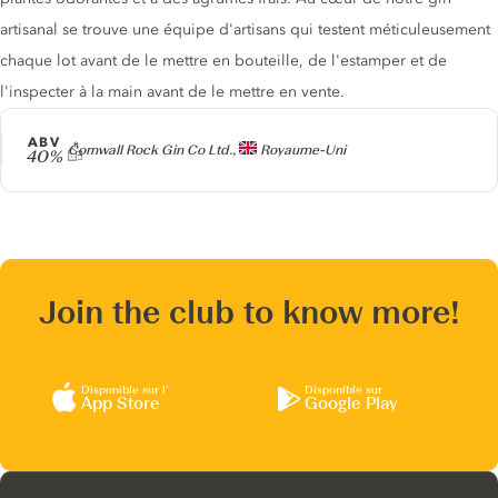
artisanal se trouve une équipe d'artisans qui testent méticuleusement
chaque lot avant de le mettre en bouteille, de l'estamper et de
l'inspecter à la main avant de le mettre en vente.
ABV
Producteur
Cornwall Rock Gin Co Ltd.,
Royaume-Uni
40%
Join the club to know more!
Disponible sur l’
Disponible sur
App Store
Google Play