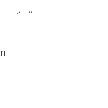
FR
Mon compte
book
Instagram
EN
DE
NL
ES
in