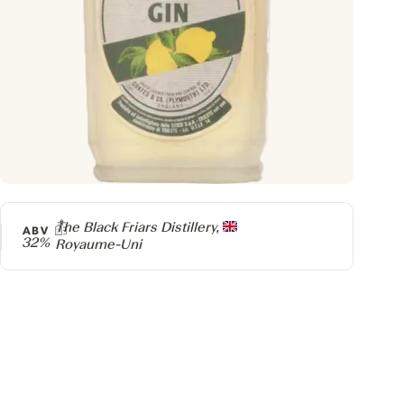
Producteur
The Black Friars Distillery,
ABV
32%
Royaume-Uni