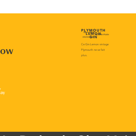
now
r
lay