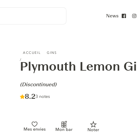
News
Face
PLYMOUTH LEMON GIN - (DISCONTINUED)
ACCUEIL
GINS
Plymouth Lemon G
-
(Discontinued)
Score :
8.2
/ 10
3 notes
Mes envies
Mon bar
Noter