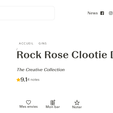
News
Face
ROCK ROSE CLOOTIE DUMPLING GIN - THE CREATIVE C
ACCUEIL
GINS
Rock Rose Clootie
-
The Creative Collection
Score :
9.1
/ 10
4 notes
Mes envies
Mon bar
Noter