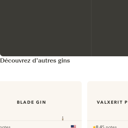
Découvrez d’autres gins
BLADE GIN
VALXERIT 
notes
8.4
5 notes