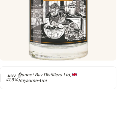
Producteur
Dunnet Bay Distillers Ltd,
ABV
41,5%
Royaume-Uni