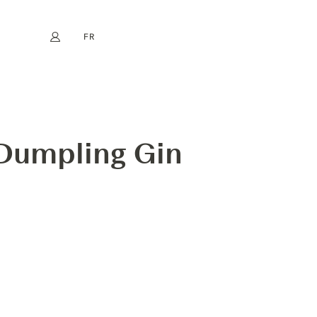
FR
Mon compte
book
Instagram
EN
DE
NL
ES
OLLECTION
 Dumpling Gin