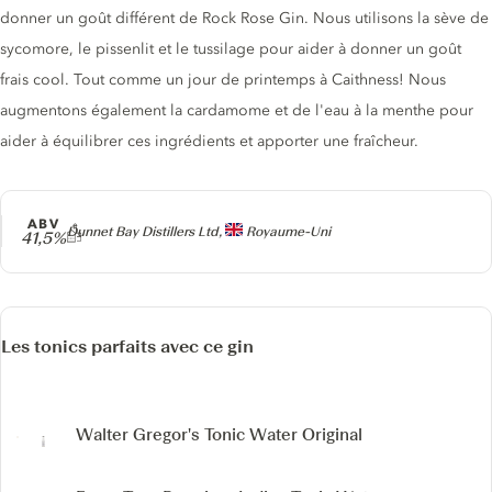
donner un goût différent de Rock Rose Gin. Nous utilisons la sève de
sycomore, le pissenlit et le tussilage pour aider à donner un goût
frais cool. Tout comme un jour de printemps à Caithness! Nous
augmentons également la cardamome et de l'eau à la menthe pour
aider à équilibrer ces ingrédients et apporter une fraîcheur.
ABV
Producteur
Dunnet Bay Distillers Ltd,
Royaume-Uni
41,5%
Les tonics parfaits avec ce gin
Walter Gregor's Tonic Water
Original