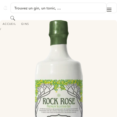
PASSER AU CONTENU
Trouvez un gin, un tonic, …
Me
GINVENTORY
Rechercher
ROCK ROSE HAND CRAFTED SCOTTISH GIN - SPRING EDITION
ACCUEIL
GINS