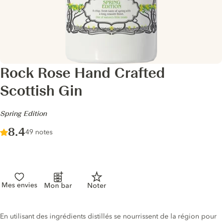
Rock Rose Hand Crafted
Scottish Gin
-
Spring Edition
Score :
8.4
/ 10
49 notes
Mes envies
Mon bar
Noter
Description du gin
En utilisant des ingrédients distillés se nourrissent de la région pour