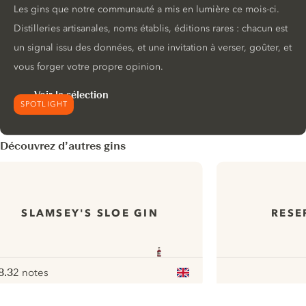
Les gins que notre communauté a mis en lumière ce mois-ci.
Distilleries artisanales, noms établis, éditions rares : chacun est
un signal issu des données, et une invitation à verser, goûter, et
vous forger votre propre opinion.
Voir la sélection
SPOTLIGHT
Découvrez d’autres gins
SLAMSEY'S SLOE GIN
RESE
8.3
2 notes
ote :
 10
pour