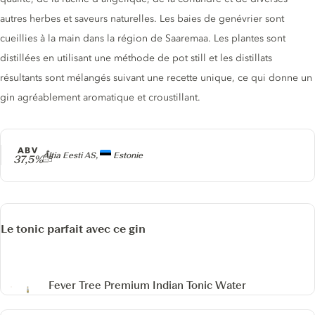
autres herbes et saveurs naturelles. Les baies de genévrier sont
cueillies à la main dans la région de Saaremaa. Les plantes sont
distillées en utilisant une méthode de pot still et les distillats
résultants sont mélangés suivant une recette unique, ce qui donne un
gin agréablement aromatique et croustillant.
ABV
Producteur
Altia Eesti AS,
Estonie
37,5%
Le tonic parfait avec ce gin
Fever Tree Premium Indian Tonic Water