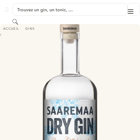
PASSER AU CONTENU
Trouvez un gin, un tonic, …
Me
GINVENTORY
Rechercher
SAAREMAA DRY GIN
ACCUEIL
GINS