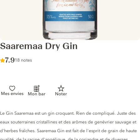
Saaremaa Dry Gin
Score :
7.9
/ 10
18 notes
Mes envies
Mon bar
Noter
Description du gin
Le Gin Saaremaa est un gin croquant. Rien de compliqué. Juste des
eaux souterraines cristallines et des arômes de genévrier sauvage et
d'herbes fraîches. Saaremaa Gin est fait de l'esprit de grain de haute
qualité, de la racine d'angélique, de la coriandre et de diverses