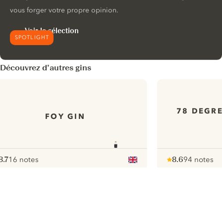
vous forger votre propre opinion.
Voir la sélection
SPOTLIGHT
Découvrez d’autres gins
78 DEGRE
FOY GIN
8.7
16 notes
8.6
94 notes
ote :
 10
pour
Note :
/ 10
pour
ui.nextImg