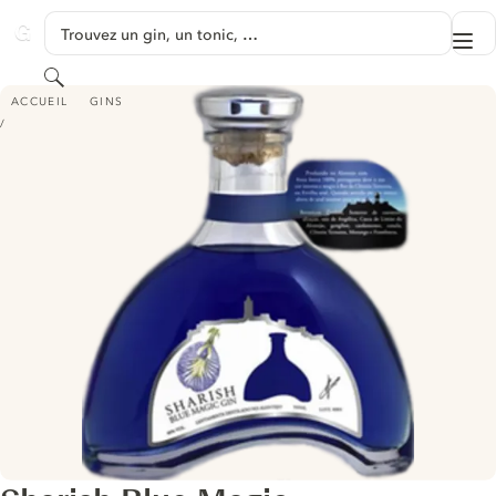
PASSER AU CONTENU
Trouvez un gin, un tonic, …
Me
GINVENTORY
Rechercher
SHARISH BLUE MAGIC
ACCUEIL
GINS