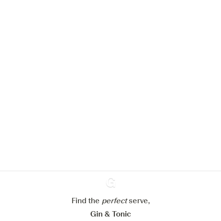
Nous aimerions utiliser des cookies
pour améliorer l’expérience de notre
site web.
En savoir plus sur
notre politique de gestion des
cookies
Paramétrer mes cookies
Refuser tout
Accepter tout
Find the
perfect
Ginventory
serve,
Gin & Tonic