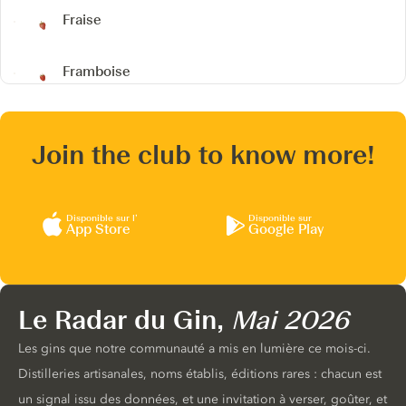
Fraise
Framboise
Join the club to know more!
Disponible sur l’
Disponible sur
App Store
Google Play
Le Radar du Gin,
Mai 2026
Les gins que notre communauté a mis en lumière ce mois-ci.
Distilleries artisanales, noms établis, éditions rares : chacun est
un signal issu des données, et une invitation à verser, goûter, et