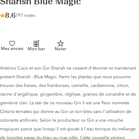
Sharish Blue Magic
Score :
8.6
/ 10
797 notes
Mes envies
Mon bar
Noter
Description du gin
António Cuco et son Gin Sharish ne cessent d'étonner et maintenant
présent Sharish - Blue Magic. Parmi les plantes que nous pouvons
trouver des fraises, des framboises, cannelle, cardamome, citron,
racine d'angélique, gingembre, réglisse, graines de coriandre et de
genièvre clair. La star de ce nouveau Gin il est une fleur nommée
Clitoria ternatea qui donne au Gin un ton bleu sans l'utilisation de
colorants artificiels. Selon le producteur ce Gin a une «touche
magique» parce que lorsqu'il est ajouté à l'eau tonique du mélange
de liquides passe du bleu au rose pâle. Cette nouvelle version