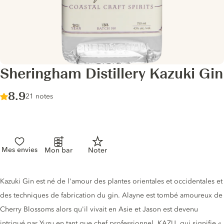
Sheringham Distillery Kazuki Gin
Score :
8.9
/ 10
21 notes
Mes envies
Mon bar
Noter
Description du gin
Kazuki Gin est né de l'amour des plantes orientales et occidentales et
des techniques de fabrication du gin. Alayne est tombé amoureux de
Cherry Blossoms alors qu'il vivait en Asie et Jason est devenu
intrigué par Yuzu en tant que chef professionnel. KAZU, qui signifie «