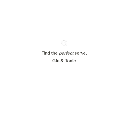
En savoir plus sur
notre politique de gestion des
cookies
Paramétrer mes cookies
Refuser tout
Accepter tout
Find the
perfect
Ginventory
serve,
Gin & Tonic
News
Contact
Privacy Policy
Tous nos gins