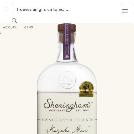
PASSER AU CONTENU
Trouvez un gin, un tonic, …
Me
GINVENTORY
Rechercher
SHERINGHAM DISTILLERY KAZUKI GIN
ACCUEIL
GINS