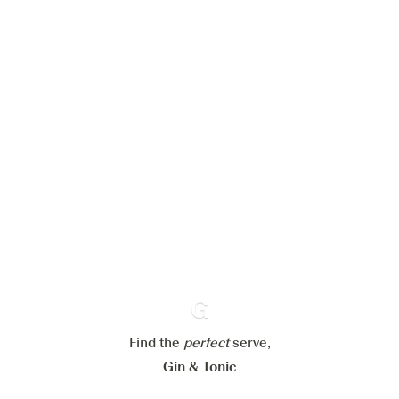
Nous aimerions utiliser des cookies
pour améliorer l’expérience de notre
site web.
En savoir plus sur
notre politique de gestion des
cookies
Paramétrer mes cookies
Refuser tout
Accepter tout
Find the
perfect
Ginventory
serve,
Gin & Tonic