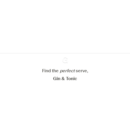
pour améliorer l’expérience de notre
site web.
En savoir plus sur
notre politique de gestion des
cookies
Paramétrer mes cookies
Refuser tout
Accepter tout
Find the
perfect
Ginventory
serve,
Gin & Tonic
News
Contact
Privacy Policy