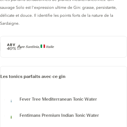
sauvage Solo est l'expression ultime de Gin: grasse, persistante,
délicate et douce. Il identifie les points forts de la nature de la
Sardaigne.
ABV
Producteur
Pure Sardinia,
Italie
40%
Les tonics parfaits avec ce gin
Fever Tree Mediterranean Tonic Water
Fentimans Premium Indian Tonic Water