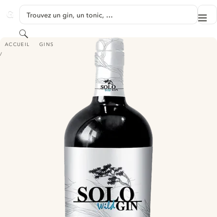
PASSER AU CONTENU
Trouvez un gin, un tonic, …
Me
GINVENTORY
Rechercher
SOLO WILD GIN
ACCUEIL
GINS