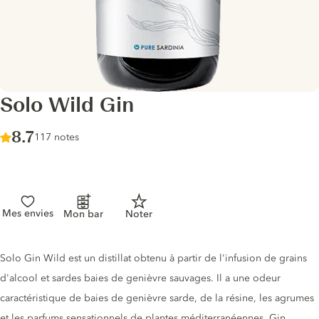
Solo Wild Gin
Score :
8.7
/ 10
117 notes
Mes envies
Mon bar
Noter
Description du gin
Solo Gin Wild est un distillat obtenu à partir de l'infusion de grains
d'alcool et sardes baies de genièvre sauvages. Il a une odeur
caractéristique de baies de genièvre sarde, de la résine, les agrumes
et les parfums sensationnels de plantes méditerranéennes. Gin