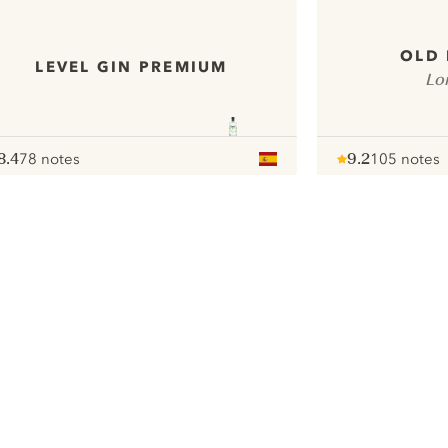
OLD 
LEVEL GIN PREMIUM
Lo
8.4
78 notes
9.2
105 notes
ote :
 10
pour
Note :
/ 10
pour
ui.nextImg
Nous aimerions utiliser des cookies