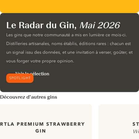
Le Radar du Gin,
Mai 2026
Les gins que notre communauté a mis en lumière ce mois-ci.
Distilleries artisanales, noms établis, éditions rares : chacun est
un signal issu des données, et une invitation à verser, goûter, et
vous forger votre propre opinion.
Voir la sélection
SPOTLIGHT
Découvrez d’autres gins
ERTLA PREMIUM STRAWBERRY
S
GIN
We