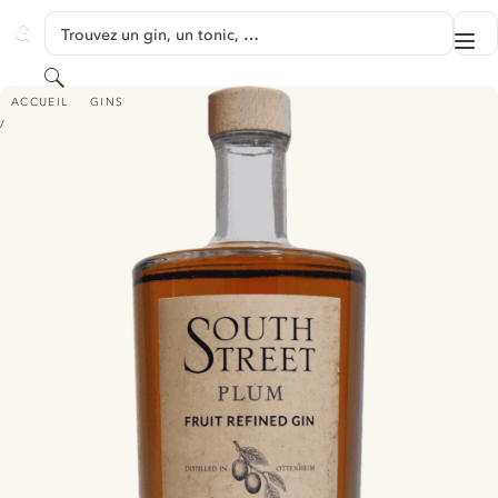
PASSER AU CONTENU
Trouvez un gin, un tonic, …
Me
GINVENTORY
Rechercher
SOUTHSTREET PLUM FRUIT REFINED GIN
ACCUEIL
GINS