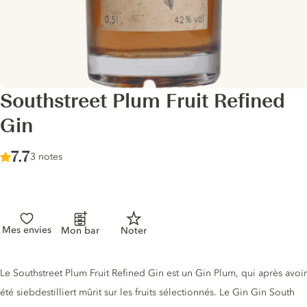
Southstreet Plum Fruit Refined
Gin
Score :
7.7
/ 10
3 notes
Mes envies
Mon bar
Noter
Description du gin
Le Southstreet Plum Fruit Refined Gin est un Gin Plum, qui après avoir
été siebdestilliert mûrit sur les fruits sélectionnés. Le Gin Gin South