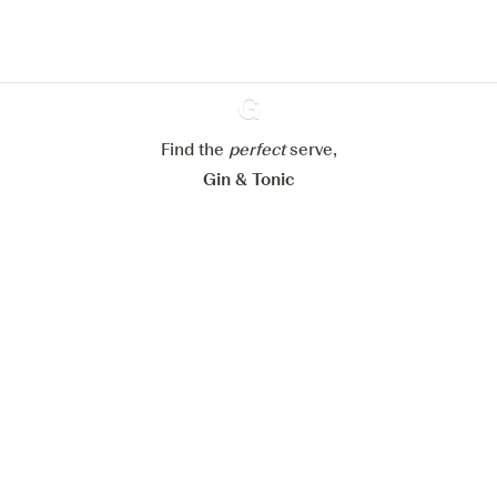
cookies
Paramétrer mes cookies
Find the
perfect
Ginventory
serve,
Refuser tout
Accepter tout
Gin & Tonic
News
Contact
Privacy Policy
Tous nos gins
Préférences Cookies