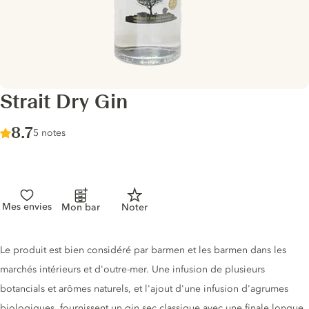
Strait Dry Gin
Score :
8.7
/ 10
5 notes
Mes envies
Mon bar
Noter
Description du gin
Le produit est bien considéré par barmen et les barmen dans les
marchés intérieurs et d'outre-mer. Une infusion de plusieurs
botancials et arômes naturels, et l'ajout d'une infusion d'agrumes
biologiques, fournissent un gin sec classique avec une finale longue