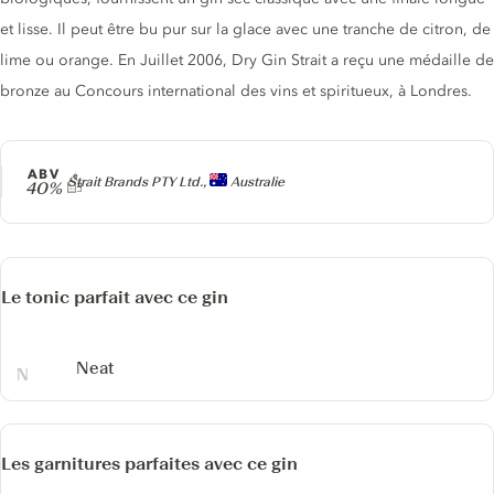
et lisse. Il peut être bu pur sur la glace avec une tranche de citron, de
lime ou orange. En Juillet 2006, Dry Gin Strait a reçu une médaille de
bronze au Concours international des vins et spiritueux, à Londres.
ABV
Producteur
Strait Brands PTY Ltd.,
Australie
40%
Le tonic parfait avec ce gin
Neat
Les garnitures parfaites avec ce gin