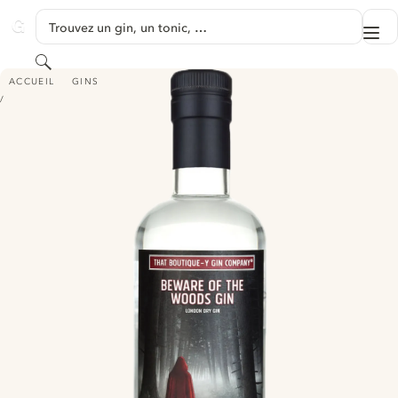
PASSER AU CONTENU
Trouvez un gin, un tonic, …
Me
GINVENTORY
Rechercher
THAT BOUTIQUE-Y GIN COMPANY BEWARE OF THE WOODS LONDON DR
ACCUEIL
GINS