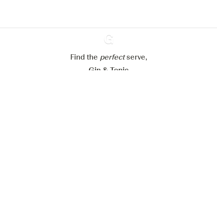
Paramétrer mes cookies
Refuser tout
Accepter tout
Find the
perfect
Ginventory
serve,
Gin & Tonic
News
Contact
Privacy Policy
Tous nos gins
Préférences Cookies