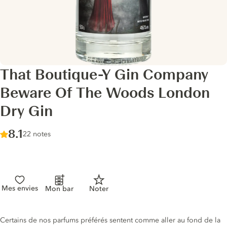
That Boutique-Y Gin Company
Beware Of The Woods London
Dry Gin
Score :
8.1
/ 10
22 notes
Mes envies
Mon bar
Noter
Description du gin
Certains de nos parfums préférés sentent comme aller au fond de la