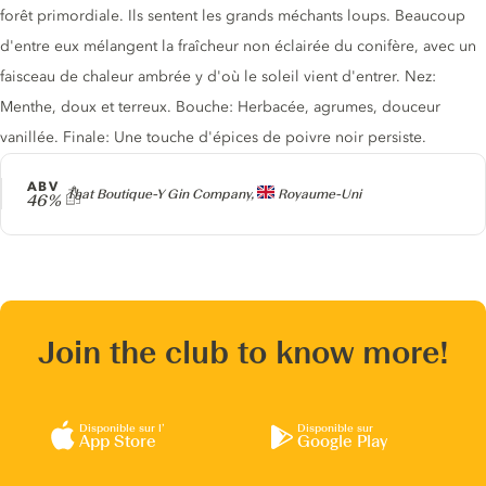
forêt primordiale. Ils sentent les grands méchants loups. Beaucoup
d'entre eux mélangent la fraîcheur non éclairée du conifère, avec un
faisceau de chaleur ambrée y d'où le soleil vient d'entrer. Nez:
Menthe, doux et terreux. Bouche: Herbacée, agrumes, douceur
vanillée. Finale: Une touche d'épices de poivre noir persiste.
ABV
Producteur
That Boutique-Y Gin Company,
Royaume-Uni
46%
Join the club to know more!
Disponible sur l’
Disponible sur
App Store
Google Play