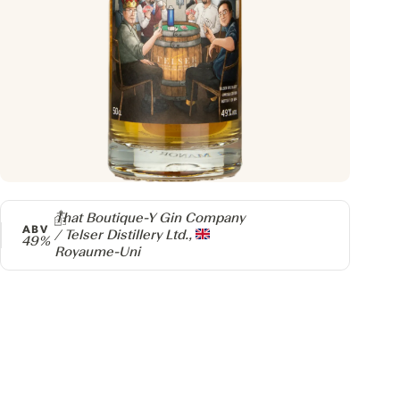
Producteur
That Boutique-Y Gin Company
ABV
/ Telser Distillery Ltd.,
49%
Royaume-Uni