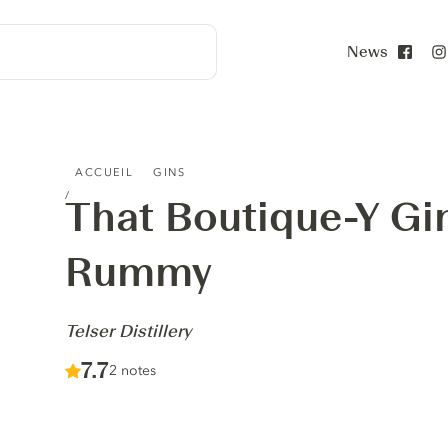
News
Face
THAT BOUTIQUE-Y GIN COMPANY GIN RUMMY - TELSER D
ACCUEIL
GINS
That Boutique-Y G
Rummy
-
Telser Distillery
Score :
7.7
/ 10
2 notes