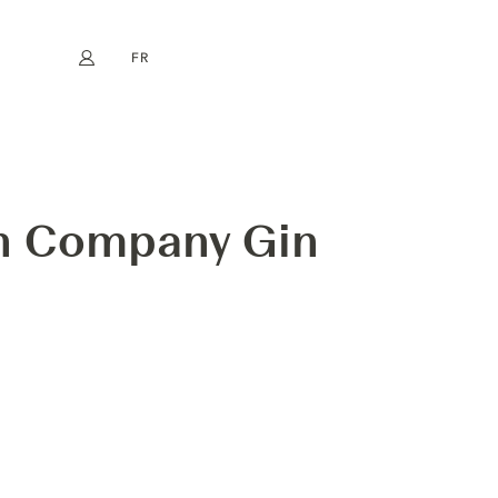
FR
Mon compte
book
Instagram
EN
DE
NL
ES
ISTILLERY
in Company Gin