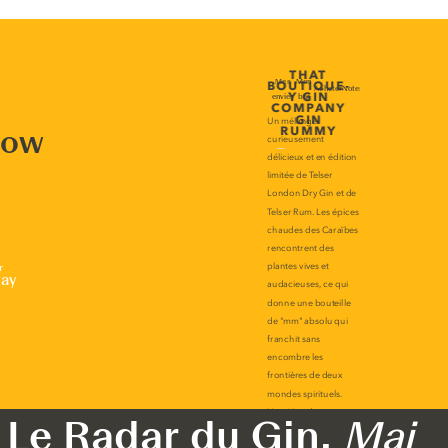
now
r
lay
Le Radar du Gin,
Mai