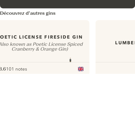
Découvrez d’autres gins
OETIC LICENSE FIRESIDE GIN
LUMBE
Also known as Poetic License Spiced
Cranberry & Orange Gin)
8.6
101 notes
ote :
 10
pour
ui.nextImg