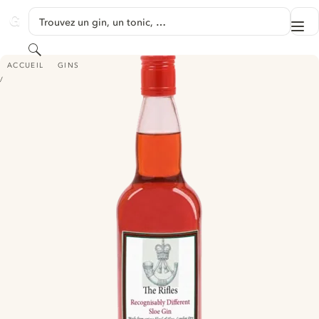
PASSER AU CONTENU
Trouvez un gin, un tonic, …
Me
GINVENTORY
Rechercher
THE RIFLES SLOE GIN
ACCUEIL
GINS