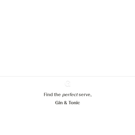
Nous aimerions utiliser des cookies
pour améliorer l’expérience de notre
site web.
En savoir plus sur
notre politique de gestion des
cookies
Paramétrer mes cookies
Refuser tout
Accepter tout
Find the
perfect
Ginventory
serve,
Gin & Tonic
News