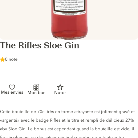
The Rifles Sloe Gin
0 note
Mes envies
Mon bar
Noter
Description du gin
Cette bouteille de 70cl très en forme attrayante est joliment gravé et
«argenté» avec le badge Rifles et le titre et rempli de délicieux 27%
abv Sloe Gin. Le bonus est cependant quand la bouteille est vide, il
fera également un décanteur général superbe pour toute autre