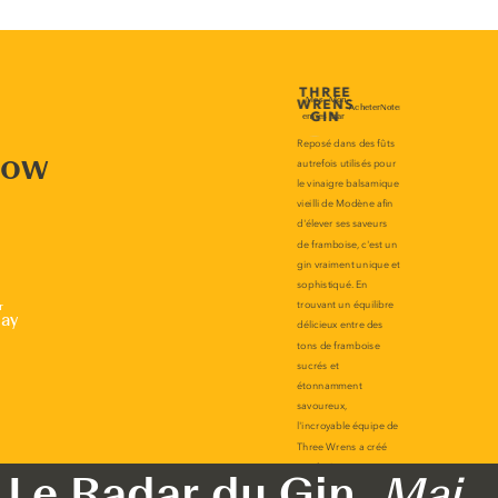
now
r
lay
Le Radar du Gin,
Mai