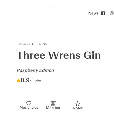
News
Face
THREE WRENS GIN - RASPBERRY EDITION
ACCUEIL
GINS
Three Wrens Gin
-
Raspberry Edition
Score :
8.9
/ 10
7 notes
Mes envies
Mon bar
Noter