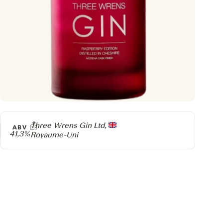
Producteur
Three Wrens Gin Ltd,
ABV
41,3%
Royaume-Uni