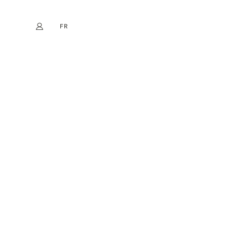
FR
Mon compte
book
Instagram
EN
DE
NL
ES