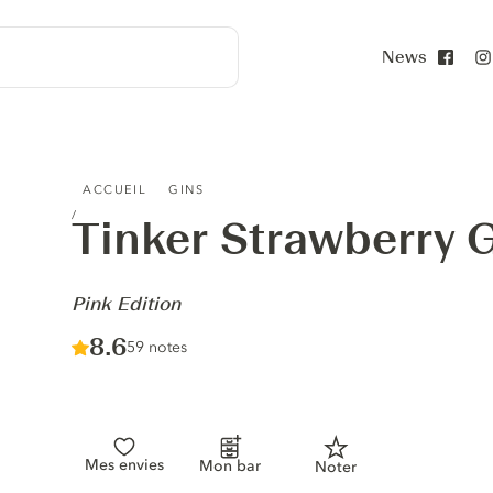
News
Face
TINKER STRAWBERRY GIN - PINK EDITION
ACCUEIL
GINS
Tinker Strawberry 
-
Pink Edition
Score :
8.6
/ 10
59 notes
Mes envies
Mon bar
Noter