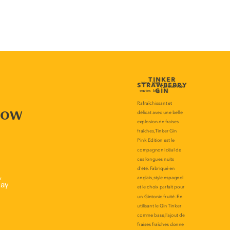
now
r
lay