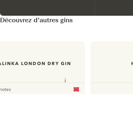
Découvrez d’autres gins
ALINKA LONDON DRY GIN
notes
our
ui.nextImg
N
Find the
perfect
serve,