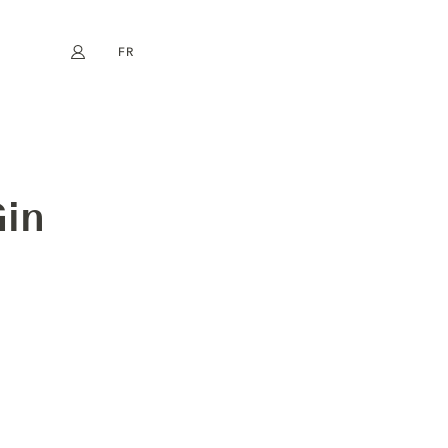
FR
Mon compte
book
Instagram
EN
DE
NL
ES
Gin