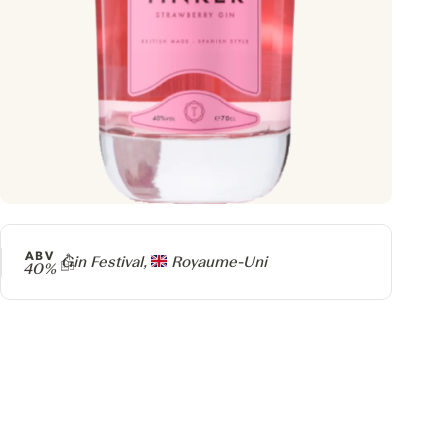
ABV
Producteur
Gin Festival,
Royaume-Uni
40%