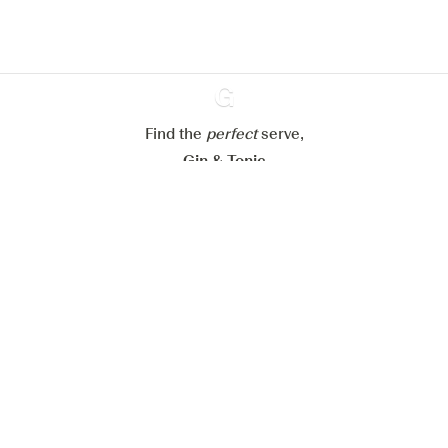
Paramétrer mes cookies
Refuser tout
Accepter tout
Find the
perfect
Ginventory
serve,
Gin & Tonic
News
Contact
Privacy Policy
Tous nos gins
Préférences Cookies