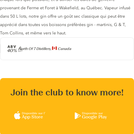
provenant de Ferme et Foret à Wakefield, au Québec. Vapeur infusé
dans 50 L lots, notre gin offre un goût sec classique qui peut être
apprécié dans toutes vos boissons préférées gin - martinis, G & T,
Tom Collins, et même vers le haut.
ABV
Producteur
North Of 7 Distillery,
Canada
40%
Join the club to know more!
Disponible sur l’
Disponible sur
App Store
Google Play