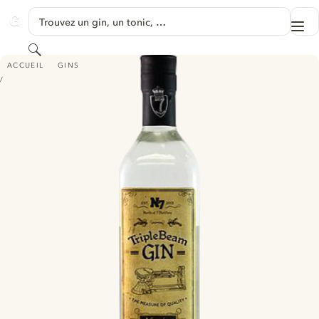
PASSER AU CONTENU
Trouvez un gin, un tonic, …
Me
GINVENTORY
Rechercher
TRIPLE BEAM GIN
ACCUEIL
GINS