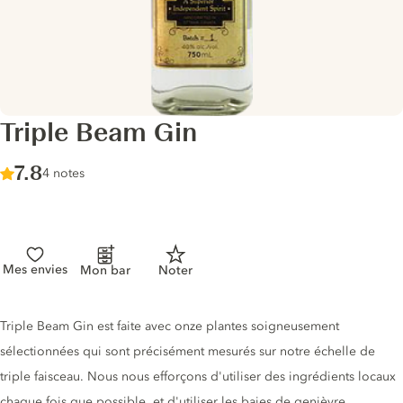
Triple Beam Gin
Score :
7.8
/ 10
4 notes
Mes envies
Mon bar
Noter
Description du gin
Triple Beam Gin est faite avec onze plantes soigneusement
sélectionnées qui sont précisément mesurés sur notre échelle de
triple faisceau. Nous nous efforçons d'utiliser des ingrédients locaux
chaque fois que possible, et d'utiliser les baies de genièvre