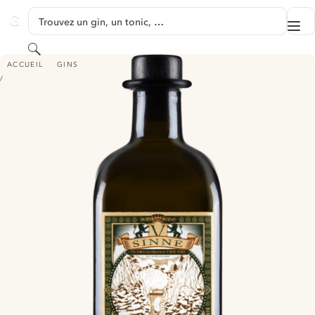
PASSER AU CONTENU
Trouvez un gin, un tonic, …
Me
GINVENTORY
Rechercher
V-SINNE SCHWARZWALD DRY GIN
ACCUEIL
GINS