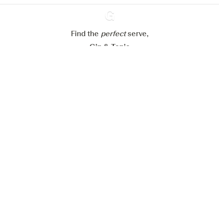
Refuser tout
Accepter tout
Find the
perfect
Ginventory
serve,
Gin & Tonic
News
Contact
Privacy Policy
Tous nos gins
Préférences Cookies
Disponible sur l’
Disponible sur
App Store
Google Play