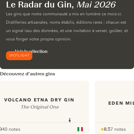
Le Radar du Gin,
Mai 2026
Les gins que notre communauté a mis en lumière ce mois-ci.
Distilleries artisanales, noms établis, éditions rares : chacun est
un signal issu des données, et une invitation à verser, goûter, et
vous forger votre propre opinion.
Voir la sélection
SPOTLIGHT
Découvrez d’autres gins
VOLCANO ETNA DRY GIN
EDEN MI
The Original One
9
40 notes
8.5
7 notes
ote :
 10
pour
Note :
/ 10
pour