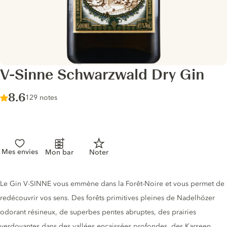
V-Sinne Schwarzwald Dry Gin
Score :
8.6
/ 10
129 notes
Mes envies
Mon bar
Noter
Description du gin
Le Gin V-SINNE vous emmène dans la Forêt-Noire et vous permet de
redécouvrir vos sens. Des forêts primitives pleines de Nadelhözer
odorant résineux, de superbes pentes abruptes, des prairies
verdoyantes dans des vallées encaissées profondes, des Karseen