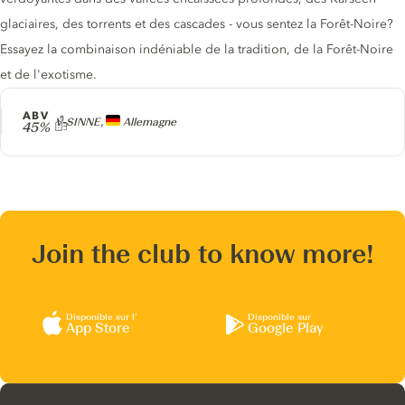
glaciaires, des torrents et des cascades - vous sentez la Forêt-Noire?
Essayez la combinaison indéniable de la tradition, de la Forêt-Noire
et de l'exotisme.
ABV
Producteur
V-SINNE,
Allemagne
45%
Join the club to know more!
Disponible sur l’
Disponible sur
App Store
Google Play